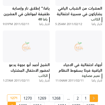
العشرات من الشباب اليافي
يافا:" إطلاق نار وإصابة
يشاركون في مسيرة احتفالية
طفيفة لمواطن في العشرين
الكاتب
في مدينة الناصرة
يافا 48
من عمره"
أخبار يافا
2011/02/12 5:25AM
أخبار يافا
2011/02/11 9:01PM
أجواء احتفالية في الاحياء
الشيخ أحمد أبو عجوة يدعو
اليافية فرحًا بسقوط النظام
لحضور الاحتفال المشترك
المصري
نعيم مصاروة
الكاتب
بمناسبة المولد النبوي
أخبار يافا
2011/02/11 11:04AM
أخبار يافا
2011/02/11 1:27AM
الشريف في مسجد العجمي
1271
1270
1269
1268
...
2
1
ge number