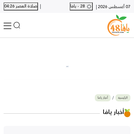
|
28 - يافا
صلاة العصر 04:26
|
07 أغسطس 2026
الرئيسية
أخبار محلية
أخبار يافا
SHORTS
أخبار اللد والرملة
نكبة يافا 48
بيع وشراء
الرئيسية
أخبار يافا
أخبار القدس
وفيات
أخبار يافا
المزيد
ارسل خبر