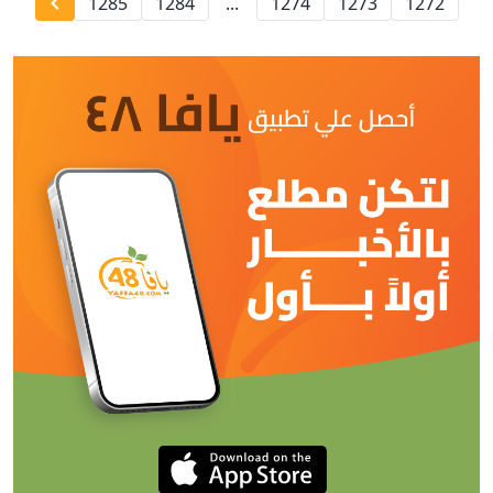
1285
1284
...
1274
1273
1272