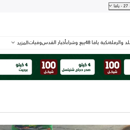
27 - يافا
للد والرملة
نكبة يافا 48
بيع وشراء
أخبار القدس
وفيات
المزيد