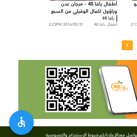
بو
أطفال يافا 48 - مرجان عدن
وراؤول اكمال الوقيلي من السبع
يافا 48
أطفال يافا 48
2016/05/31 2:23PM
واصل معنا
لإعلاناتكم
شروط الإستخدام والخصوصية