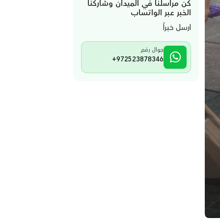
كن مراسلنا في الميدان وشاركنا
الخبر عبر الواتساب
ارسل خبراً
جوال رقم
+972523878346