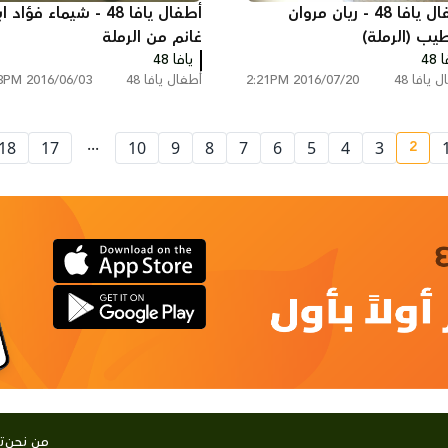
اطفال يافا 48 - ريان مروان
أطفال يافا 48 - شيماء فؤاد ا
طيب (الرملة)
غانم من الرملة
 48
يافا 48
 يافا 48
2016/07/20 2:21PM
أطفال يافا 48
2016/06/03 2:13PM
...
2
18
17
10
9
8
7
6
5
4
3
current page number
من نحن
ت