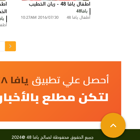
اطفال يافا 48 - ريان الخطيب
يافا48
الخ
أطفال يافا 48
2016/07/30 10:27AM
يافا
أطفال
1
جميع الحقوق محفوظة لصالح يافا 48 @2024