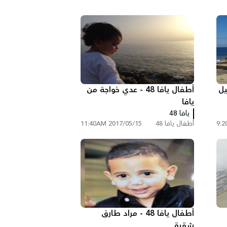
خليل
أطفال يافا 48 - عدي خواجة من
يافا
يافا 48
أطفال يافا 48
2017/05/15 11:40AM
أطفال يافا 48 - مراد طارق
شقرة