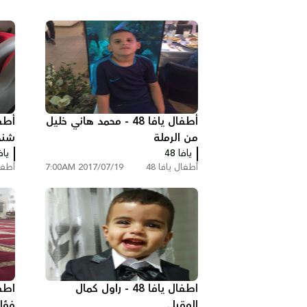
أطفال يافا 48 - محمد هاني خليل
من الرملة
شند
يافا 48
يافا
أطفال يافا 48
2017/07/19 7:00AM
أطفال
اطفال يافا 48 - راول كمال
الوقيلي
فؤاد