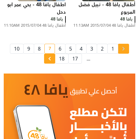
أطفال يافا 48 - نبيل فضل
اطفال يافا 48 - يحي عمر ابو
المربوع
دحل
يافا 48
يافا 48
أطفال يافا 48
2015/07/04 11:13AM
أطفال يافا 48
2015/07/04 11:10AM
7
10
9
8
6
5
4
3
2
1
current page number
18
17
...