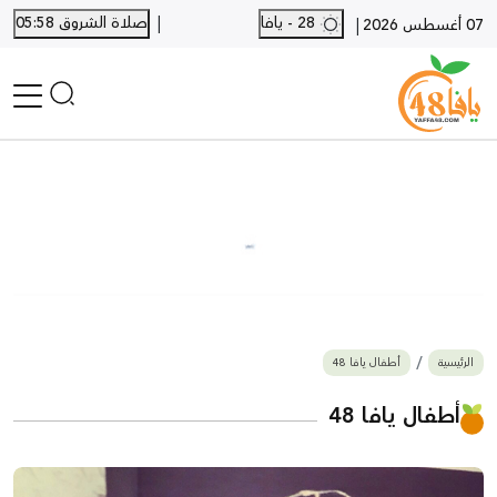
|
28 - يافا
صلاة الشروق 05:58
|
07 أغسطس 2026
الرئيسية
أخبار محلية
أخبار يافا
SHORTS
أخبار اللد والرملة
نكبة يافا 48
بيع وشراء
الرئيسية
أطفال يافا 48
أخبار القدس
وفيات
أطفال يافا 48
المزيد
ارسل خبر