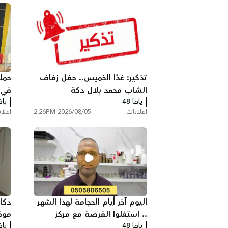
تذكير: غدًا الخميس.. حفل زفاف
حمل
الشاب محمد بلال دكة
يافا 48
يافا
مع شي
اعلانات
2026/08/05 2:26PM
اعلا
اليوم آخر أيام الحجامة لهذا الشهر
دكا
.. استغلوا الفرصة مع مركز
موق
يافا 48
سريس
يافا