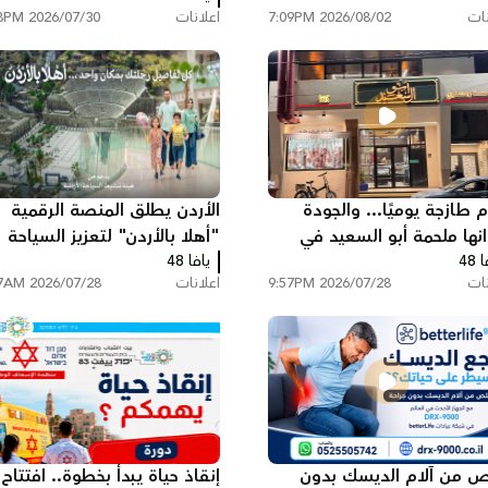
نات
2026/08/02 7:09PM
اعلانات
2026/07/30 2:08PM
 طازجة يوميًا... والجودة
الأردن يطلق المنصة الرقمية
انها ملحمة أبو السعيد في
"أهلا بالأردن" لتعزيز السياحة
 48
يلية
يافا 48
العربية الوافدة
نات
2026/07/28 9:57PM
اعلانات
2026/07/28 9:37AM
ص من آلام الديسك بدون
إنقاذ حياة يبدأ بخطوة.. افتتاح