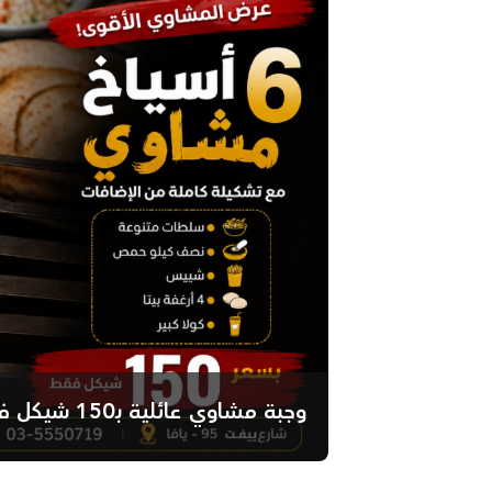
وجبة مشاوي عائلية بـ150 شيكل فقط.. 6 أسياخ مع كامل الإضافات في مط...