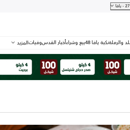
فا
للد والرملة
نكبة يافا 48
بيع وشراء
أخبار القدس
وفيات
المزيد