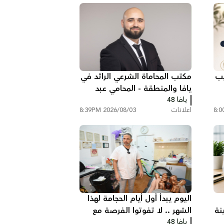
يب
مكتب المحاماة الشرعي الرائد في
يافا والمنطقة - المحامي عبد
يافا 48
الفتاح محمد زبدة
اعلانات
2026/08/03 8:39PM
اليوم يبدأ أول أيام الحجامة لهذا
نة
الشهر .. لا تفوتوا الفرصة مع
يافا 48
الاختصاصي موسى أبو سريس