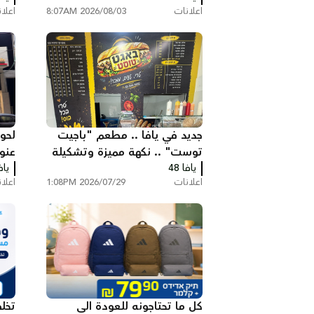
اعلانات
2026/08/03 8:07AM
اعلا
جديد في يافا .. مطعم "باجيت
لحوم
توست" .. نكهة مميزة وتشكيلة
عنو
يافا 48
واسعة من الساندويشات
يافا
قلق
اعلانات
2026/07/29 1:08PM
اعلا
الطازجة
كل ما تحتاجونه للعودة الى
تخل