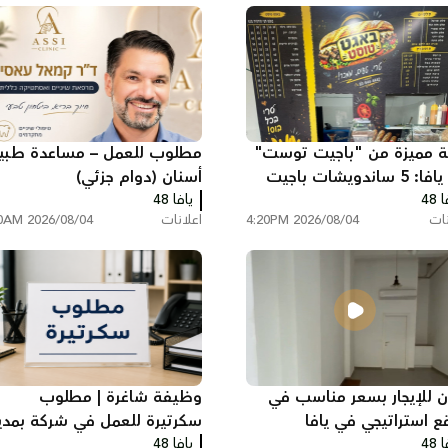
ة مميزة من "باجيت توست"
مطلوب للعمل – مساعدة طب
في يافا: 5 ساندويشات باجيت
أسنان (دوام جزئي)
 48
بس وكولا بـ200 شيكل
يافا 48
نات
2026/08/04 4:20PM
اعلانات
2026/08/04 8:00AM
ن للإيجار بسعر مناسب في
وظيفة شاغرة | مطلوب
ع استراتيجي في يافا
سكرتيرة للعمل في شركة بمدي
 48
يافا 48
ريشون لتسيون