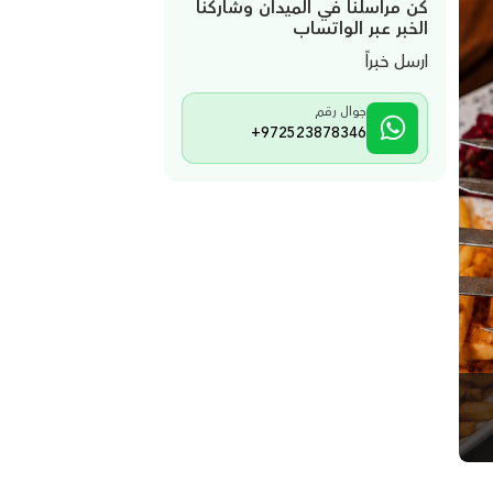
كن مراسلنا في الميدان وشاركنا
الخبر عبر الواتساب
ارسل خبراً
جوال رقم
+972523878346