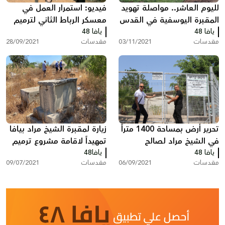
لليوم العاشر.. مواصلة تهويد
فيديو: استمرار العمل في
المقبرة اليوسفية في القدس
معسكر الرباط الثاني لترميم
يافا 48
يافا 48
وصيانة المقدسات باللد
مقدسات
03/11/2021
مقدسات
28/09/2021
تحرير أرض بمساحة 1400 متراً
زيارة لمقبرة الشيخ مراد بيافا
في الشيخ مراد لصالح
تمهيداً لاقامة مشروع ترميم
يافا 48
المسلمين بيافا
فيها
يافا48
مقدسات
06/09/2021
مقدسات
09/07/2021