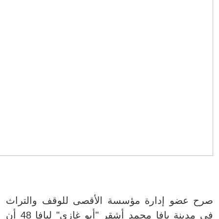
صرح عضو إدارة مؤسسة الأقصى للوقف والتراث
في مدينة يافا محمد أشقر "أبو غازي" ليافا 48 أن