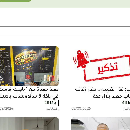
ير: غدًا الخميس.. حفل زفاف
حملة مميزة من "باجيت توست
اب محمد بلال دكة
في يافا: 5 ساندويشات باجيت
 48
يافا 48
مع شيبس وكولا بـ200 شيكل
نات
05/08/2026
اعلانات
08/2026