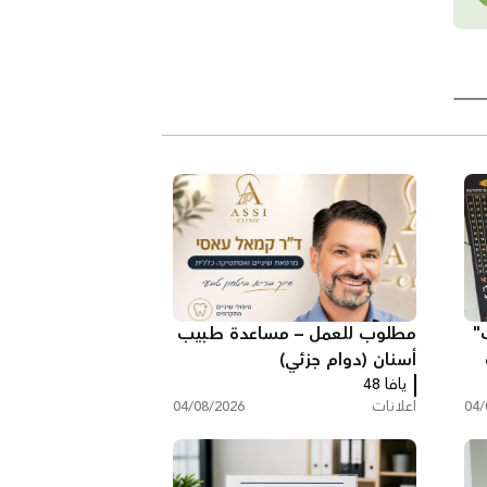
"
مطلوب للعمل – مساعدة طبيب
أسنان (دوام جزئي)
يافا 48
04/
اعلانات
04/08/2026