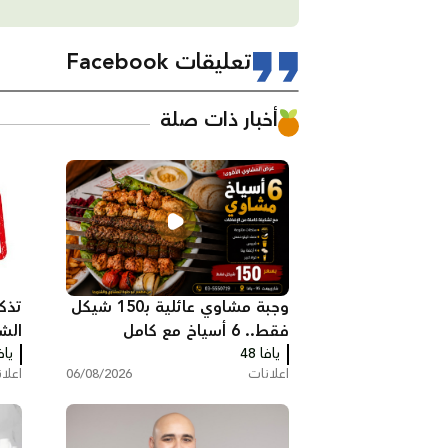
تعليقات Facebook
أخبار ذات صلة
وجبة مشاوي عائلية بـ150 شيكل
تذك
فقط.. 6 أسياخ مع كامل
الش
يافا 48
الإضافات في مطعم أبو حلوة
يافا
اعلانات
06/08/2026
اعلا
بيافا