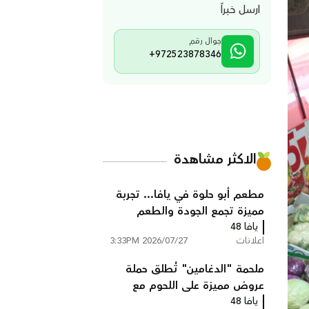
ارسل خبراً
جوال رقم
+972523878346
الاكثر مشاهدة
مطعم أبو حلوة في يافا... تجربة
مميزة تجمع الجودة والطعم
يافا 48
الأصيل
اعلانات
2026/07/27 3:33PM
ملحمة "الدغامين" تُطلق حملة
عروض مميزة على اللحوم مع
يافا 48
خدمة توصيل مجانية ليافا واللد