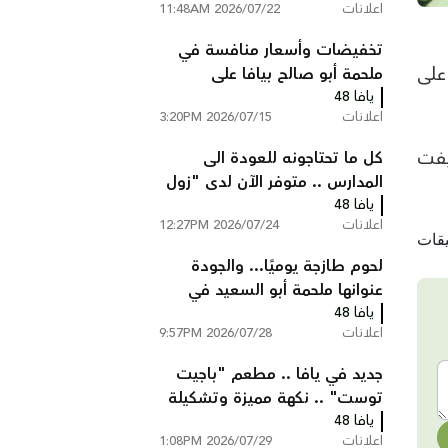
اعلانات
2026/07/22 11:48AM
تخفيضات وأسعار منافسة في
على
ملحمة أبو صالح بيافا على
يافا 48
تشكيلة واسعة من اللحوم
اعلانات
2026/07/15 3:20PM
والدجاج
شارع ييفت
كل ما تحتاجونه للعودة الى
المدارس .. متوفر الآن لدى "زول
يافا 48
ستوك" يافا
اعلانات
2026/07/24 12:27PM
لحوم طازجة يوميًا... والجودة
عنوانها ملحمة أبو السعيد في
يافا 48
قلقيلية
اعلانات
2026/07/28 9:57PM
جديد في يافا .. مطعم "باجيت
توست" .. نكهة مميزة وتشكيلة
يافا 48
واسعة من الساندويشات
اعلانات
2026/07/29 1:08PM
الطازجة