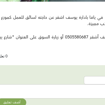
ة في يافا بادارة يوسف اشقر عن حاجته لسائق للعمل كموزع 
تب مميزة.
وللراغبين بالعمل يرجى الاتصال على يوسف أشقر 0505580687 أو زيارة السوق على العنوان "
0 تعليقات
أضف تعليق