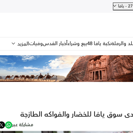
فا
للد والرملة
نكبة يافا 48
بيع وشراء
أخبار القدس
وفيات
المزيد
 سوق يافا للخضار والفواكه الطازجة
مشاركة عبر