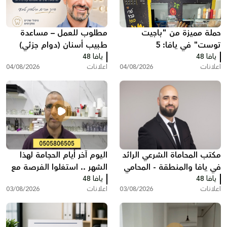
حملة مميزة من "باجيت
مطلوب للعمل – مساعدة
توست" في يافا: 5
طبيب أسنان (دوام جزئي)
يافا 48
ساندويشات باجيت مع
يافا 48
اعلانات
04/08/2026
اعلانات
04/08/2026
شيبس وكولا بـ200 شيكل
مكتب المحاماة الشرعي الرائد
اليوم آخر أيام الحجامة لهذا
في يافا والمنطقة - المحامي
الشهر .. استغلوا الفرصة مع
يافا 48
عبد الفتاح محمد زبدة
يافا 48
مركز سريس
اعلانات
03/08/2026
اعلانات
03/08/2026