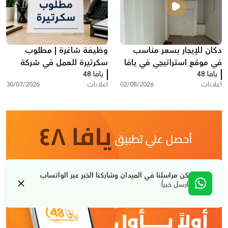
دكان للإيجار بسعر مناسب
وظيفة شاغرة | مطلوب
في موقع استراتيجي في يافا
سكرتيرة للعمل في شركة
يافا 48
يافا 48
بمدينة ريشون لتسيون
اعلانات
02/08/2026
اعلانات
30/07/2026
كن مراسلنا في الميدان وشاركنا الخبر عبر الواتساب
ارسل خبراً