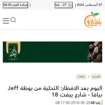
|
07 أغسطس 2026
27 - يافا
صلاة الفجر 04:30
|
الرئيسية
أخبار محلية
أخبار يافا
SHORTS
أخبار اللد والرملة
نكبة يافا 48
بيع وشراء
الرئيسية
اعلانات
أخبار القدس
وفيات
اليوم بعد الافطار: التحلية من بوظة Jeff
المزيد
بيافا - شارع ييفت 18
ارسل خبر
يافا 48
2018-05-25 08:17:00