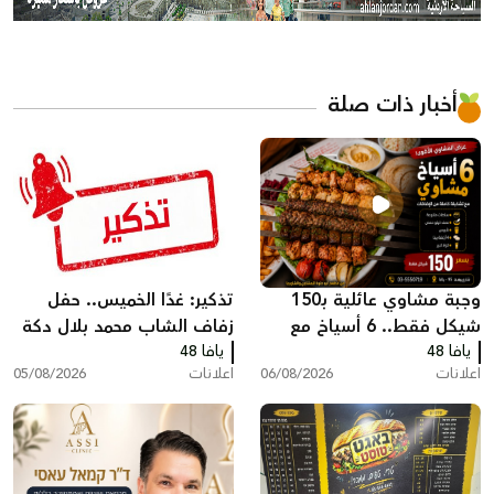
أخبار ذات صلة
وجبة مشاوي عائلية بـ150
تذكير: غدًا الخميس.. حفل
شيكل فقط.. 6 أسياخ مع
زفاف الشاب محمد بلال دكة
يافا 48
كامل الإضافات في مطعم
يافا 48
اعلانات
06/08/2026
اعلانات
05/08/2026
أبو حلوة بيافا