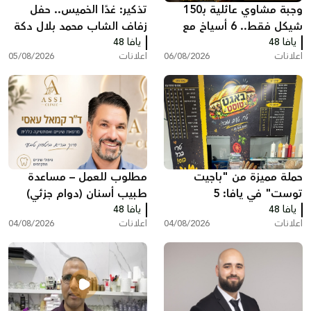
وجبة مشاوي عائلية بـ150
تذكير: غدًا الخميس.. حفل
شيكل فقط.. 6 أسياخ مع
زفاف الشاب محمد بلال دكة
يافا 48
كامل الإضافات في مطعم
يافا 48
اعلانات
06/08/2026
اعلانات
05/08/2026
أبو حلوة بيافا
حملة مميزة من "باجيت
مطلوب للعمل – مساعدة
توست" في يافا: 5
طبيب أسنان (دوام جزئي)
يافا 48
ساندويشات باجيت مع
يافا 48
اعلانات
04/08/2026
اعلانات
04/08/2026
شيبس وكولا بـ200 شيكل