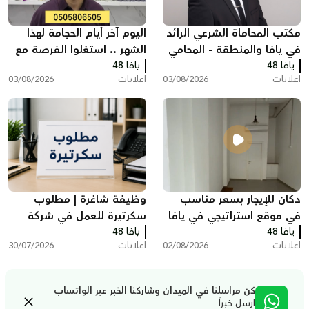
مكتب المحاماة الشرعي الرائد
اليوم آخر أيام الحجامة لهذا
في يافا والمنطقة - المحامي
الشهر .. استغلوا الفرصة مع
يافا 48
عبد الفتاح محمد زبدة
يافا 48
مركز سريس
اعلانات
03/08/2026
اعلانات
03/08/2026
دكان للإيجار بسعر مناسب
وظيفة شاغرة | مطلوب
في موقع استراتيجي في يافا
سكرتيرة للعمل في شركة
يافا 48
يافا 48
بمدينة ريشون لتسيون
اعلانات
02/08/2026
اعلانات
30/07/2026
كن مراسلنا في الميدان وشاركنا الخبر عبر الواتساب
ارسل خبراً