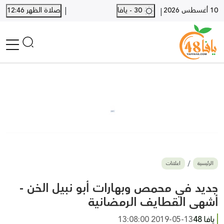
|
10 أغسطس 2026
30 - يافا
صلاة الظهر 12:46
|
الرئيسية
أخبار محلية
أخبار يافا
SHORTS
أخبار اللد والرملة
نكبة يافا 48
بيع وشراء
الرئيسية
اعلانات
أخبار القدس
وفيات
جديد في محمص وبهارات أبو نبيل الخن -
المزيد
أشهى القطايف الرمضانية
ارسل خبر
يافا 48
2019-05-13 13:08:00