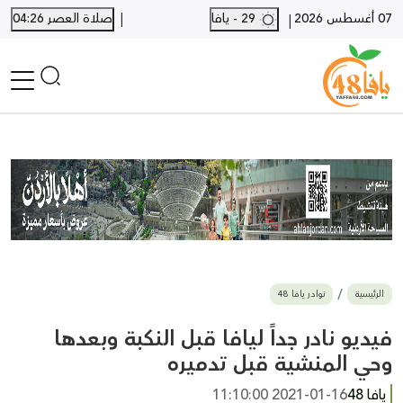
|
07 أغسطس 2026
29 - يافا
صلاة العصر 04:26
|
الرئيسية
أخبار محلية
أخبار يافا
SHORTS
أخبار اللد والرملة
نكبة يافا 48
بيع وشراء
الرئيسية
نوادر يافا 48
أخبار القدس
وفيات
فيديو نادر جداً ليافا قبل النكبة وبعدها
المزيد
وحي المنشية قبل تدميره
ارسل خبر
يافا 48
2021-01-16 11:10:00