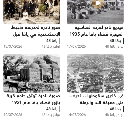
فيديو نادر لقرية العباسية
صور نادرة لمدرسة طبيطا
المهجرة قضاء يافا عام 1935
الإسكتلندية في يافا قبل
يافا 48
يافا 48
النكبة
نوادر يافا 48
17/07/2026
نوادر يافا 48
15/07/2026
في ذكرى سقوطها .. تعرف
صورة نادرة توثق جامع قرية
على معركة اللد والرملة
يازور قضاء يافا عام 1921
يافا 48
وكيف سقطت المدينتين
يافا 48
نوادر يافا 48
14/07/2026
نوادر يافا 48
10/07/2026