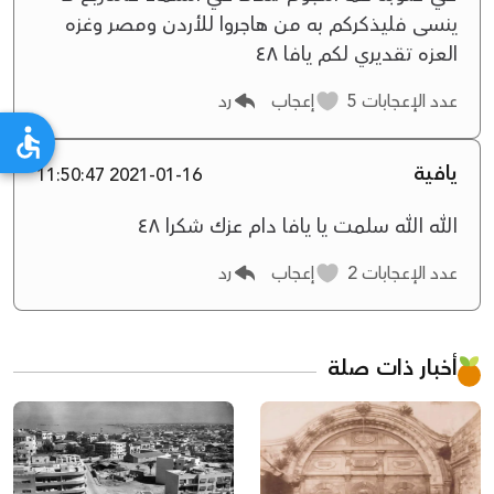
ينسى فليذكركم به من هاجروا للأردن ومصر وغزه
العزه تقديري لكم يافا ٤٨
عدد الإعجابات
5
إعجاب
رد
يافية
2021-01-16 11:50:47
الله الله سلمت يا يافا دام عزك شكرا ٤٨
عدد الإعجابات
2
إعجاب
رد
أخبار ذات صلة