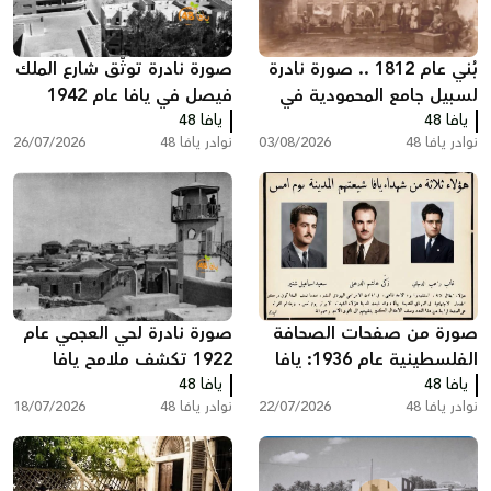
بُني عام 1812 .. صورة نادرة
صورة نادرة توثّق شارع الملك
لسبيل جامع المحمودية في
فيصل في يافا عام 1942
يافا 48
مدينة يافا
يافا 48
وتكشف ملامح حضارتها
نوادر يافا 48
03/08/2026
نوادر يافا 48
26/07/2026
المعمارية
صورة من صفحات الصحافة
صورة نادرة لحي العجمي عام
الفلسطينية عام 1936: يافا
1922 تكشف ملامح يافا
يافا 48
تودّع ثلاثة من شهدائها
يافا 48
القديمة
نوادر يافا 48
22/07/2026
نوادر يافا 48
18/07/2026