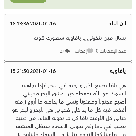
ابن البلد
2021-01-16 18:13:36
بسال مين بتكوني يا يافاويه سطورك قويه
عدد الإعجابات
0
إعجاب
رد
يافاويه
2021-01-16 15:21:50
هي يافا تصنع الخير وترميه في البحر فإذا تجاهله
السمك هو الله يحفظه حين عشق البحر مدينتي
أصبح مجنونآ ومفتونآ ونسي ما بداخله ما أروع زرقته
أقذف فيه كل ما بداخلي فحياتي هي للبحر والبحر هو
حياتي كل الأزمنه يافا كل ما يحويه العالم من طيبه
يصب في يافا رغم تحويل الأسماء ستظل المنشيه
في قلوبنا كما النجوم تتلألأ في السماء فالتاريخ لا