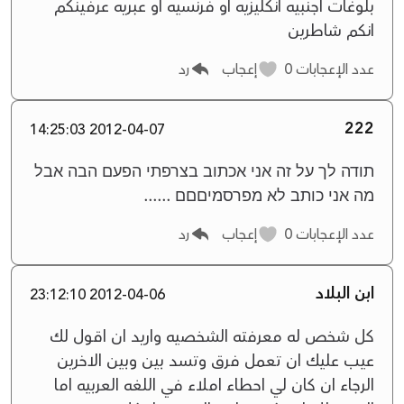
بلوغات اجنبيه انكليزيه او فرنسيه او عبريه عرفينكم
انكم شاطرين
عدد الإعجابات
0
إعجاب
رد
222
2012-04-07 14:25:03
תודה לך על זה אני אכתוב בצרפתי הפעם הבה אבל
מה אני כותב לא מפרסמיםםם ......
عدد الإعجابات
0
إعجاب
رد
ابن البلاد
2012-04-06 23:12:10
كل شخص له معرفته الشخصيه واريد ان اقول لك
عيب عليك ان تعمل فرق وتسد بين وبين الاخرين
الرجاء ان كان لي احطاء املاء في اللغه العربيه اما