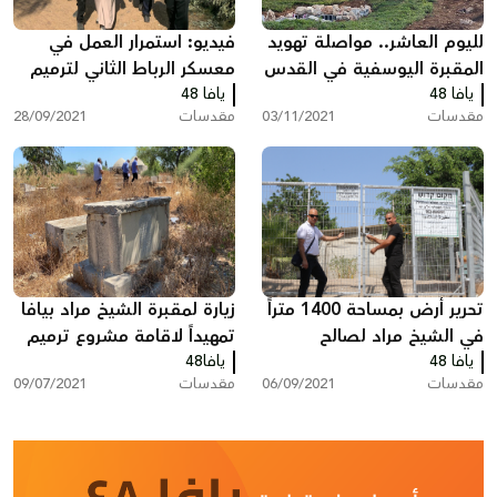
لليوم العاشر.. مواصلة تهويد
فيديو: استمرار العمل في
المقبرة اليوسفية في القدس
معسكر الرباط الثاني لترميم
يافا 48
يافا 48
وصيانة المقدسات باللد
مقدسات
03/11/2021
مقدسات
28/09/2021
تحرير أرض بمساحة 1400 متراً
زيارة لمقبرة الشيخ مراد بيافا
في الشيخ مراد لصالح
تمهيداً لاقامة مشروع ترميم
يافا 48
المسلمين بيافا
فيها
يافا48
مقدسات
06/09/2021
مقدسات
09/07/2021