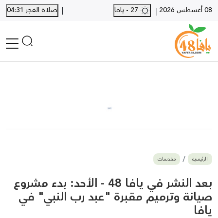
|
08 أغسطس 2026
27 - يافا
صلاة الفجر 04:31
|
الرئيسية
أخبار محلية
أخبار يافا
SHORTS
أخبار اللد والرملة
نكبة يافا 48
بيع وشراء
الرئيسية
مقدسات
أخبار القدس
وفيات
بعد النشر في يافا 48 - الأحد: بدء مشروع
المزيد
صيانة وترميم مقبرة "عبد رب النبي" في
يافا
ارسل خبر