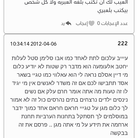
العيب لك ان تكتب بلغه العبريه ولا كل شخص
بيكتب بلعبري
عدد الإعجابات
0
إعجاب
رد
222
2012-04-06 10:34:14
עיייב עלכום לתת לאחד כמו אבו סלימן סטל לעלות
יחטב אלעומעה הוא מדבר רק שטות לא יודיע כלום
מי דיין אסלם נראה לי הוא עאלווי כמו טגיי בשאר
אסד תתבישו לכם אם זה משדר לאנשים אין מי יגיד
לו זה טעות מה אתה אומר חרם עלק אם נשים
נינסים ילדים נרצחים בתים נהרסים כול זה לא אמור
לך כלום מגן על טגייי חראם חראם אחד כמוך ידבר
במוסלמים לך תסתקל בתחנות הערביות תחנת
ארחמה את תידע על מי אתה מגן .. פרסם את זה
בבקשה