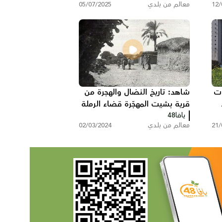
د
فيديو: تعرّف على قرية عمواس
المهجّرة قضاء الرملة
يافا 48
12/
معالم من بلدي
05/07/2025
ات
شاهد: تاريخ النضال والهجرة من
قرية بشيت المهجّرة قضاء الرملة
يافا48
21/
معالم من بلدي
02/03/2024