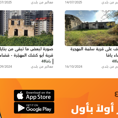
ف على قرية جمزو المهجّرة
جرح النكبة … ذكرى سقوط الل
ء الرملة
قبل 77 عاماً.
 48
يافا 48
م من بلدي
14/07/2025
معالم من بلدي
07/2025
رف على قرية سلمة المهجرة
صورة لبعض ما تبقى من بناي
ء يافا
قرية أبو كشك المهجّرة - قضاء
48
يافا
يافا48
م من بلدي
16/10/2024
معالم من بلدي
09/2024