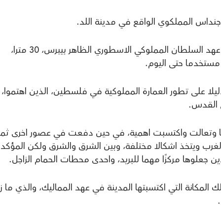
ويبلغ طول الجسر المبني من الحجارة، في عهد السلطان المملوكي الاسطوري الظاهر بيبرس، 30 مترا،
 هذا الجسر، الذي بُني عام 1273م، دليلا على تطور العمارة المملوكية في فلسطين، الذين اهتموا،
ي القدس.
 وتعالت واكتسبت اهمية، في حين دفعت في عصور اخرى ثمن
الغرب ويتخذ اشكالا مختلفة، وبين الشرق والشرق ولكن المؤكد ا
 جعلوها مركزًا مهما للبريد، واحدى محطات الحمام الزاجل.
ك المكانة التي اكتسبتها المدينة في عهد المماليك، والذي ما ز