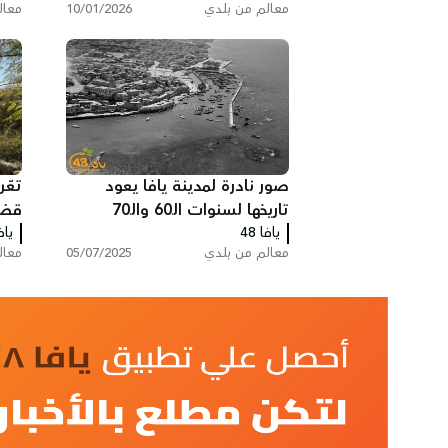
قصر آل بيدس في الشيخ
تعرّ
موّنس… معلم تاريخي يروي
قضا
يافا 48
حكاية يافا المهجّرة
يافا
معالم من بلدي
10/01/2026
معال
صور نادرة لمدينة يافا يعود
تعّ
تاريخها لسنوات الـ60 والـ70
قضا
يافا 48
يافا
معالم من بلدي
05/07/2025
معال