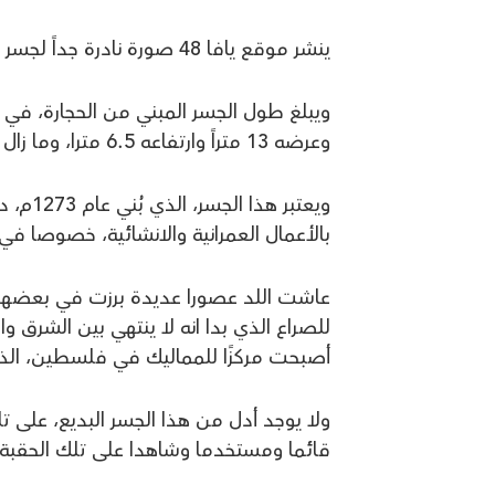
ينشر موقع يافا 48 صورة نادرة جداً لجسر جنداس المملكوي الواقع في مدينة اللد.
وعرضه 13 متراً وارتفاعه 6.5 مترا، وما زال مستخدما حتى اليوم.
ويعتبر
بالأعمال العمرانية والانشائية، خصوصا ف
عاشت اللد عصورا عديدة برزت في بعضها
للصراع الذي بدا انه لا ينتهي بين الشرق و
أصبحت مركزًا للمماليك في فلسطين، الذين
ولا يوجد أدل من هذا الجسر البديع، على تل
قائما ومستخدما وشاهدا على تلك الحقبة.