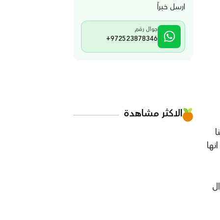
ارسل خبراً
جوال رقم
+972523878346
الاكثر مشاهدة
ا
نها
ال