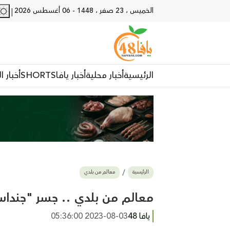
الخميس ، 23 صفر ، 1448
-
06 أغسطس 2026
|
الرئيسية
أخبار محلية
أخبار يافا
SHORTS
أخبار ا
الرئيسية
معالم من بلدي
معالم من بلدي .. جسر "جنداس
يافا 48
2023-08-03 05:36:00