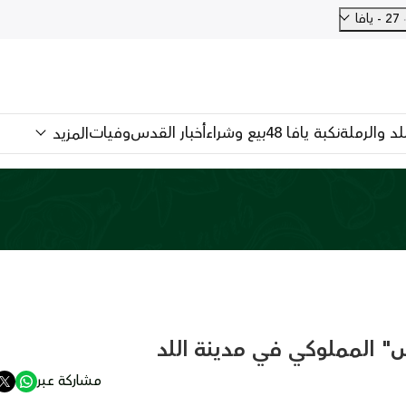
27 - يافا
للد والرملة
نكبة يافا 48
بيع وشراء
أخبار القدس
وفيات
المزيد
" المملوكي في مدينة اللد
مشاركة عبر