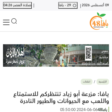
|
09 أغسطس 2026
29 - يافا
صلاة العصر 04:26
|
الرئيسية
أخبار محلية
أخبار يافا
SHORTS
أخبار اللد والرملة
نكبة يافا 48
بيع وشراء
الرئيسية
اعلانات
أخبار القدس
وفيات
يافا: مزرعة أبو زياد تنتظركم للاستمتاع
المزيد
واللعب مع الحيوانات والطيور النادرة
ارسل خبر
يافا48
2024-06-06 05:50:00