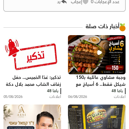
عدد الإعجابات
0
إعجاب
رد
أخبار ذات صلة
وجبة مشاوي عائلية بـ150
تذكير: غدًا الخميس.. حفل
شيكل فقط.. 6 أسياخ مع
زفاف الشاب محمد بلال دكة
يافا 48
كامل الإضافات في مطعم
يافا 48
اعلانات
06/08/2026
اعلانات
05/08/2026
أبو حلوة بيافا