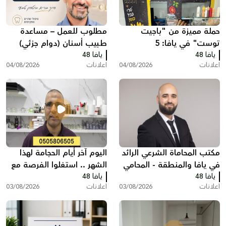
حملة مميزة من "باجيت
مطلوب للعمل – مساعدة
توست" في يافا: 5
طبيب أسنان (دوام جزئي)
يافا 48
ساندويشات باجيت مع
يافا 48
اعلانات
04/08/2026
اعلانات
04/08/2026
شيبس وكولا بـ200 شيكل
مكتب المحاماة الشرعي الرائد
اليوم آخر أيام الحجامة لهذا
في يافا والمنطقة - المحامي
الشهر .. استغلوا الفرصة مع
يافا 48
عبد الفتاح محمد زبدة
يافا 48
مركز سريس
اعلانات
03/08/2026
اعلانات
03/08/2026