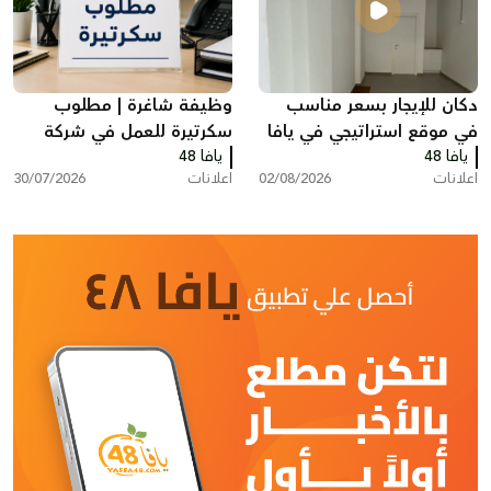
دكان للإيجار بسعر مناسب
وظيفة شاغرة | مطلوب
في موقع استراتيجي في يافا
سكرتيرة للعمل في شركة
يافا 48
يافا 48
بمدينة ريشون لتسيون
اعلانات
02/08/2026
اعلانات
30/07/2026