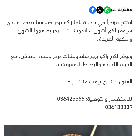
مشاركة عبر
افتتح مؤخراً في مدينة يافا زاكو برجر zako burger، والذي
سيوفر لكم أشهى ساندويشات البرجر بطعمها الشهيّ
والنكهة الفريدة.
ويوفر لكم زاكو برجر ساندويشات برجر باللحم المدخن، مع
الجبنة اللذيذة والبطاطا المقرمشة.
العنوان: شارع ييفت 132 - يافا.
للاستفسار والتوصية: 036425555
036133339