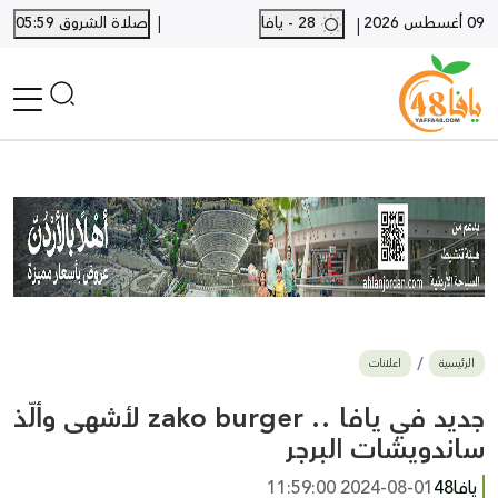
|
09 أغسطس 2026
28 - يافا
صلاة الشروق 05:59
|
الرئيسية
أخبار محلية
أخبار يافا
SHORTS
أخبار اللد والرملة
نكبة يافا 48
بيع وشراء
الرئيسية
اعلانات
أخبار القدس
وفيات
جديد في يافا .. zako burger لأشهى وألّذ
المزيد
ساندويشات البرجر
ارسل خبر
يافا48
2024-08-01 11:59:00