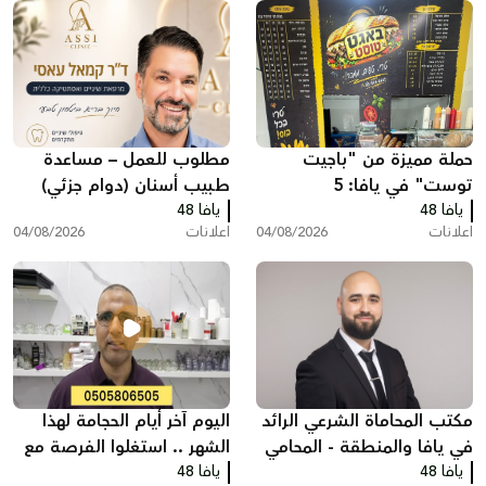
حملة مميزة من "باجيت
مطلوب للعمل – مساعدة
توست" في يافا: 5
طبيب أسنان (دوام جزئي)
يافا 48
ساندويشات باجيت مع
يافا 48
اعلانات
04/08/2026
اعلانات
04/08/2026
شيبس وكولا بـ200 شيكل
مكتب المحاماة الشرعي الرائد
اليوم آخر أيام الحجامة لهذا
في يافا والمنطقة - المحامي
الشهر .. استغلوا الفرصة مع
يافا 48
عبد الفتاح محمد زبدة
يافا 48
مركز سريس