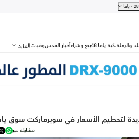
فا
للد والرملة
نكبة يافا 48
بيع وشراء
أخبار القدس
وفيات
المزيد
يدة لتحطيم الأسعار في سوبرماركت سوق ياف
مشاركة عبر