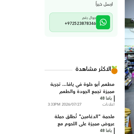
ارسل خبراً
جوال رقم
+972523878346
الاكثر مشاهدة
مطعم أبو حلوة في يافا... تجربة
مميزة تجمع الجودة والطعم
يافا 48
الأصيل
اعلانات
2026/07/27 3:33PM
ملحمة "الدغامين" تُطلق حملة
عروض مميزة على اللحوم مع
يافا 48
خدمة توصيل مجانية ليافا واللد