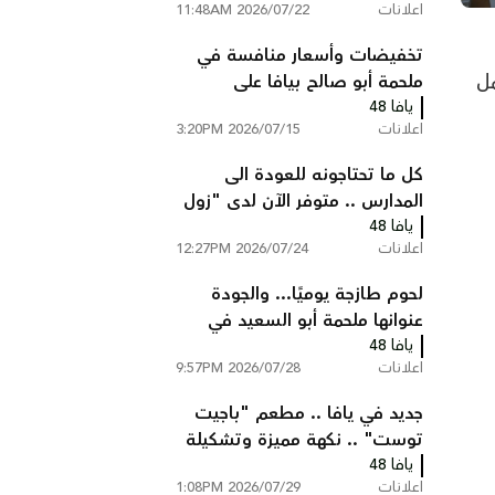
اعلانات
2026/07/22 11:48AM
تخفيضات وأسعار منافسة في
مل
ملحمة أبو صالح بيافا على
يافا 48
تشكيلة واسعة من اللحوم
اعلانات
2026/07/15 3:20PM
والدجاج
كل ما تحتاجونه للعودة الى
المدارس .. متوفر الآن لدى "زول
يافا 48
ستوك" يافا
اعلانات
2026/07/24 12:27PM
لحوم طازجة يوميًا... والجودة
عنوانها ملحمة أبو السعيد في
يافا 48
قلقيلية
اعلانات
2026/07/28 9:57PM
جديد في يافا .. مطعم "باجيت
توست" .. نكهة مميزة وتشكيلة
يافا 48
واسعة من الساندويشات
اعلانات
2026/07/29 1:08PM
الطازجة