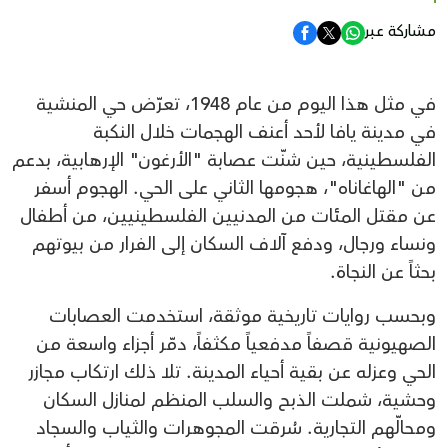
مشاركة عبر
في مثل هذا اليوم من عام 1948، تعرّض حي المنشية
في مدينة يافا لأحد أعنف الهجمات خلال النكبة
الفلسطينية، حين شنّت عصابة "الأرغون" الإرهابية، بدعم
من "الهاغاناه"، هجومها الثاني على الحي. الهجوم أسفر
عن مقتل المئات من المدنيين الفلسطينيين، من أطفال
ونساء ورجال، ودفع آلاف السكان إلى الفرار من بيوتهم
بحثاً عن النجاة.
وبحسب روايات تاريخية موثقة، استخدمت العصابات
الصهيونية قصفاً مدفعياً مكثفاً، دمّر أجزاء واسعة من
الحي وعزله عن بقية أحياء المدينة. تلا ذلك ارتكاب مجازر
وحشية، شملت الذبح والسلب المنظم لمنازل السكان
ومحالّهم التجارية. سُرقت المجوهرات والثياب والسجاد