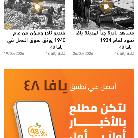
مشاهد نادرة جداً لمدينة يافا
فيديو نادر وملوّن من عام
تعود لعام 1934
1940 يوثق سوق العمل في
يافا 48
يافا 48
تصدير البرتقال اليافاوي عبر
نكبة يافا 48
26/05/2026
نكبة يافا 48
19/05/2026
ميناء يافا