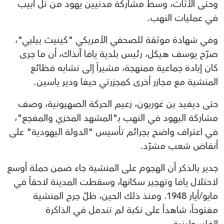
وحتى الأثاث، وسط مشاركة مدنيين يهود من تل أبيب
في عمليات النهب.
وفي شهادة موثقة للصحفي الأمريكي "كينيث بيلبي"،
صرّح يوسف هيكل، رئيس بلدية يافا آنذاك، أن ما جرى
كان إبادة جماعية ممنهجة، مشيراً إلى تشابه فظائع
المنشية مع مجازر أخرى كمجزرتي حيفا ودير ياسين.
حتى ديفيد بن غوريون، زعيم الحركة الصهيونية، وصف
مشاركة اليهود في النهب بـ"المشهد المخزي والمفجع"،
في اعتراف واضح بجرائم تأسيس "الدولة اليهودية" على
أنقاض شعب مشرّد.
جدير بالذكر أن الهجوم على المنشية جاء ضمن حملة أوسع
لاحتلال يافا وتهجير سكانها، وسقطت المدينة لاحقاً في
مايو/أيار 1948. ومنذ ذلك الحين، ظلّ جرح المنشية
مفتوحاً، شاهداً على نكبة لم تندمل في الذاكرة