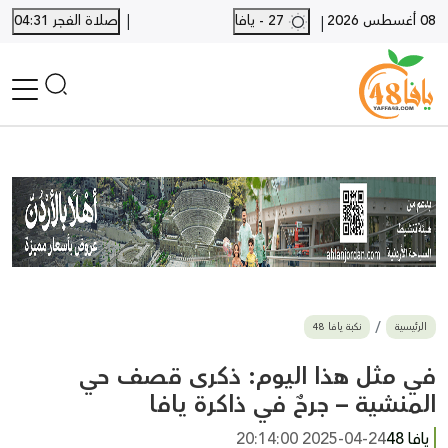
|
08 أغسطس 2026
27 - يافا
صلاة الفجر 04:31
|
الرئيسية
أخبار محلية
أخبار يافا
SHORTS
أخبار اللد والرملة
نكبة يافا 48
بيع وشراء
الرئيسية
نكبة يافا 48
أخبار القدس
وفيات
في مثل هذا اليوم: ذكرى قصف حي
المزيد
المنشية – جرحٌ في ذاكرة يافا
ارسل خبر
يافا 48
2025-04-24 20:14:00