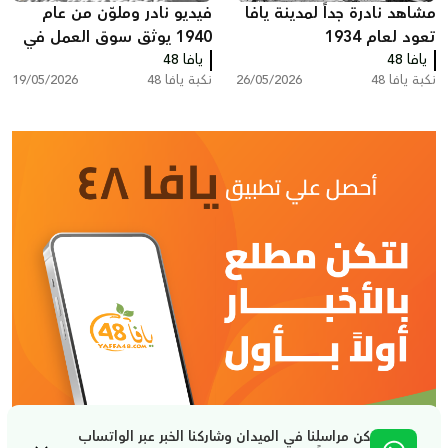
مشاهد نادرة جداً لمدينة يافا
فيديو نادر وملوّن من عام
تعود لعام 1934
1940 يوثق سوق العمل في
يافا 48
يافا 48
تصدير البرتقال اليافاوي عبر
نكبة يافا 48
26/05/2026
نكبة يافا 48
19/05/2026
ميناء يافا
كن مراسلنا في الميدان وشاركنا الخبر عبر الواتساب