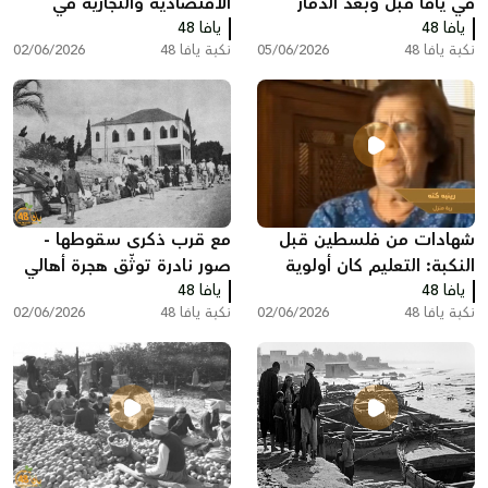
في يافا قبل وبعد الدمار
الاقتصادية والتجارية في
يافا 48
يافا 48
فلسطين قبل النكبة
نكبة يافا 48
05/06/2026
نكبة يافا 48
02/06/2026
شهادات من فلسطين قبل
مع قرب ذكرى سقوطها -
النكبة: التعليم كان أولوية
صور نادرة توثّق هجرة أهالي
يافا 48
لدى العديد من العائلات
يافا 48
اللد والرملة
نكبة يافا 48
02/06/2026
نكبة يافا 48
02/06/2026