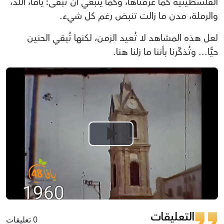
الفلسطينية كما عرفناها، وكما ينبغي أن تبقى: يافا، اللد،
والرملة، مدن ما زالت تنبض رغم كل شيء.
لعل هذه المشاهد لا تُعيد الزمن، لكنها تُبقي الحنين
حيًّا... وتُذكّرنا بأننا ما زلنا هنا.
Play
Video
التعليقات
0 تعليقات