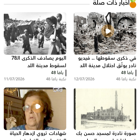
أخبار ذات صلة
في ذكرى سقوطها .. فيديو
اليوم يصادف الذكرى الـ78
نادر يوثّق احتلال مدينة اللد
لسقوط مدينة اللد
يافا 48
ومصادرة منازل سكانها عام
يافا 48
نكبة يافا 48
12/07/2026
نكبة يافا 48
11/07/2026
النكبة
صورة نادرة لمسجد حسن بك
شهادات تروي ازدهار الحياة