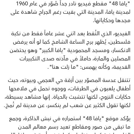
"يافا 48" مقطع فيديو نادر جداً صُوّر في عام 1960
لمدينة يافا، المدينة التي بقيت رغم الجراح شاهدة على
مجدها وحكاياتها.
الفيديو، الذي التُقط بعد اثني عشر عاماً فقط من نكبة
فلسطين، يُظهر برج الساعة الشامخ كما لو أنه يرفض
الانكسار، ومسجد المحمودية "يافا الكبير" وهو يحتضن
المصلين والمارة، حاملاً في مآذنه صدى التكبيرات
القديمة، وكأنه يهمس: "ما زلت هنا".
تتنقل عدسة المصوّر بين أزقة حي العجمي وبيوته، حيث
أطفال يلعبون في الطرقات، ووجوه تحمل في ملامحها
حكايات النزوح، لكنها تتشبث بالحياة. إنها مشاهد بسيطة،
لكنها تقول الكثير عن شعب لم ينكسر، عن مدينة لم تُمحَ.
يؤكد موقع "يافا 48" استمراره في نبش الذاكرة، وجمع
ما تبقى من صور ومقاطع تعيد رسم معالم المدن