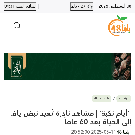
|
08 أغسطس 2026
27 - يافا
صلاة الفجر 04:31
|
الرئيسية
أخبار محلية
أخبار يافا
SHORTS
أخبار اللد والرملة
نكبة يافا 48
بيع وشراء
الرئيسية
نكبة يافا 48
أخبار القدس
وفيات
"أيام نكبة"| مشاهد نادرة تُعيد نبض يافا
المزيد
إلى الحياة بعد 60 عاماً
ارسل خبر
يافا 48
2025-05-11 20:52:00