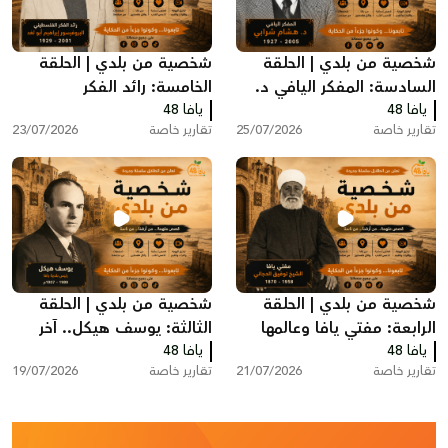
شخصية من بلدي | الحلقة
شخصية من بلدي | الحلقة
السادسة: المفكر اليافي د.
الخامسة: رائد الفكر
يافا 48
هشام شرابي
يافا 48
الفلسطيني البروفيسور
تقارير خاصة
25/07/2026
تقارير خاصة
23/07/2026
إبراهيم أبو لغد
شخصية من بلدي | الحلقة
شخصية من بلدي | الحلقة
الرابعة: مفتي يافا وعالمها
الثالثة: يوسف هيكل.. آخر
يافا 48
الشيخ توفيق عبد الله
يافا 48
رئيس لبلدية يافا قبل النكبة
تقارير خاصة
21/07/2026
تقارير خاصة
19/07/2026
الدجاني