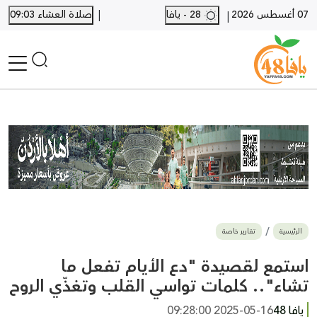
|
07 أغسطس 2026
28 - يافا
صلاة العشاء 09:03
|
الرئيسية
أخبار محلية
أخبار يافا
SHORTS
أخبار اللد والرملة
نكبة يافا 48
بيع وشراء
الرئيسية
تقارير خاصة
أخبار القدس
وفيات
استمع لقصيدة "دع الأيام تفعل ما
المزيد
تشاء".. كلمات تواسي القلب وتغذّي الروح
ارسل خبر
يافا 48
2025-05-16 09:28:00