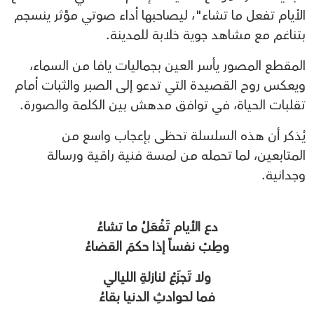
الأيام تفعل ما تشاء"، ليصاحبها أداء صوتي مؤثر ينسجم
بتناغم مع مشاهد جوية خلابة للمدينة.
المقطع المصور يأسر العين بجماليات يافا من السماء،
ويعكس روح القصيدة التي تدعو إلى الصبر والثبات أمام
تقلبات الحياة، في توافق مدهش بين الكلمة والصورة.
يُذكر أن هذه السلسلة تحظى بإعجاب واسع من
المتابعين، لما تحمله من لمسة فنية راقية ورسالة
وجدانية.
دع الأيام تَفْعَلُ ما تشاءُ
وطِبْ نفساً إذا حكمَ القضاءُ
ولا تَجزَعْ لنازلةِ الليالي
فما لحوادثِ الدنيا بقاءُ