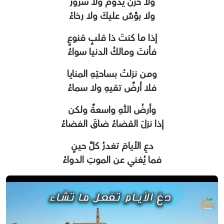
ولا حزنٌ يدومُ ولا سرورٌ
ولا بؤسٌ عليكَ ولا رخاءُ
إذا ما كنتَ ذا قلبٍ قنوعٍ
فأنتَ ومالكُ الدنيا سواءُ
ومن نزلتْ بساحتِهِ المنايا
فلا أرضٌ تقيهِ ولا سماءُ
وأرضُ اللهِ واسعةٌ ولكن
إذا نزلَ القضاءُ ضاقَ الفضاءُ
دعِ الأيامَ تغدرُ كلَّ حينٍ
فما يُغني عن الموتِ الدواءُ