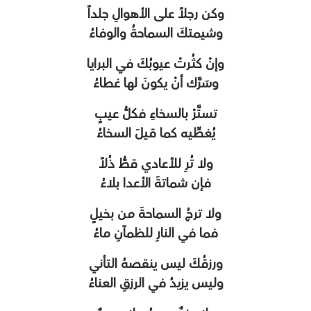
وكن رجلاً على الأهوالِ جلداً
وشيمتكَ السماحةُ والوفاءُ
وإنْ كثُرتْ عيوبُكَ في البرايا
وسَرَّك أنْ يكونَ لها غطاءُ
تستَّرْ بالسخاءِ فكلُّ عيبٍ
يُغطِّيه كما قيلَ السخاءُ
ولا تُرِ للأعادي قطُّ ذُلاً
فإن شماتةَ الأعدا بلاءُ
ولا ترجُ السماحةَ من بخيلٍ
فما في النارِ للظمآنِ ماءُ
ورزقُكَ ليس ينقصهُ التأني
وليس يزيدُ في الرزقِ العناءُ