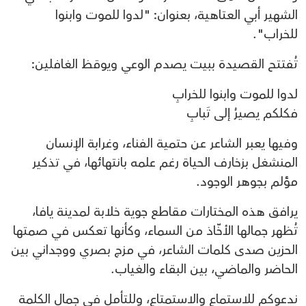
الشهير أبي العتاهية، بعنوان: "لدوا للموت وابنوا
للخراب".
تُفتتح القصيدة ببيت يصدم الوعي ويوقظ الغافلين:
لدوا للموت وابنوا للخرابِ
فكلكم يصيرُ إلى تَبابِ
وفيها يعبر الشاعر عن حتمية الفناء، وغرابة الإنسان
المنشغل بزخارف الحياة رغم علمه بانتهائها، في تذكير
مؤلم بجوهر الوجود.
يرافق هذه المختارات مقاطع جوية خلابة لمدينة يافا،
تُظهر جمالها الأخّاذ من السماء، وكأنها تعكس في صمتها
الحزين صدى كلمات الشاعر، في مزج بصري ووجداني بين
الحاضر والماضي، بين البقاء والغياب.
ندعوكم للاستماع والاستمتاع، وللتأمل في جمال الكلمة