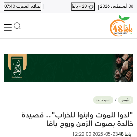
|
06 أغسطس 2026
28 - يافا
صلاة المغرب 07:40
|
الرئيسية
أخبار محلية
أخبار يافا
SHORTS
أخبار اللد والرملة
نكبة يافا 48
بيع وشراء
الرئيسية
تقارير خاصة
أخبار القدس
وفيات
"لدوا للموت وابنوا للخراب".. قصيدة
المزيد
خالدة بصوت الزمن وروح يافا
ارسل خبر
يافا 48
2025-05-23 12:22:00