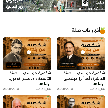
أخبار ذات صلة
شخصية من بلدي | الحلقة
شخصية من بلدي | الحلقة
العاشرة: أحد أبرز مهندسي
التاسعة : د. حسن فرعون..
يافا 48
فلسطين والأردن اليافاوي
يافا 48
الطبيب الذي رفض مغادرة
تقارير خاصة
03/08/2026
تقارير خاصة
01/08/2026
درويش أبو العافية
يافا عام 1948