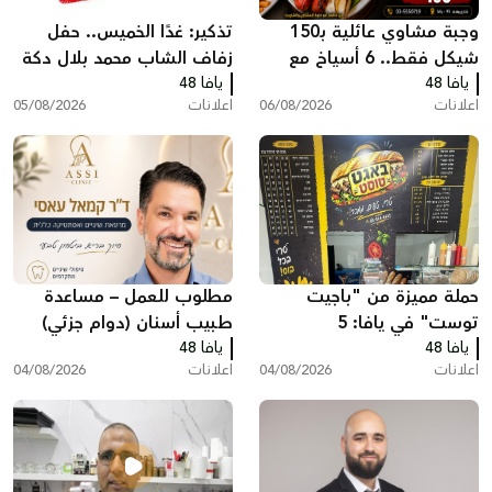
وجبة مشاوي عائلية بـ150
تذكير: غدًا الخميس.. حفل
شيكل فقط.. 6 أسياخ مع
زفاف الشاب محمد بلال دكة
يافا 48
كامل الإضافات في مطعم
يافا 48
اعلانات
06/08/2026
اعلانات
05/08/2026
أبو حلوة بيافا
حملة مميزة من "باجيت
مطلوب للعمل – مساعدة
توست" في يافا: 5
طبيب أسنان (دوام جزئي)
يافا 48
ساندويشات باجيت مع
يافا 48
اعلانات
04/08/2026
اعلانات
04/08/2026
شيبس وكولا بـ200 شيكل