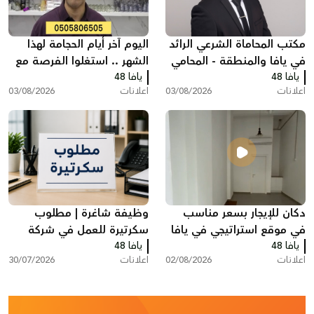
مكتب المحاماة الشرعي الرائد
اليوم آخر أيام الحجامة لهذا
في يافا والمنطقة - المحامي
الشهر .. استغلوا الفرصة مع
يافا 48
عبد الفتاح محمد زبدة
يافا 48
مركز سريس
اعلانات
03/08/2026
اعلانات
03/08/2026
دكان للإيجار بسعر مناسب
وظيفة شاغرة | مطلوب
في موقع استراتيجي في يافا
سكرتيرة للعمل في شركة
يافا 48
يافا 48
بمدينة ريشون لتسيون
اعلانات
02/08/2026
اعلانات
30/07/2026