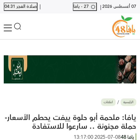
|
07 أغسطس 2026
27 - يافا
صلاة الفجر 04:31
|
الرئيسية
أخبار محلية
أخبار يافا
SHORTS
أخبار اللد والرملة
نكبة يافا 48
بيع وشراء
الرئيسية
اعلانات
أخبار القدس
وفيات
يافا: ملحمة أبو حلوة ييفت يحطم الأسعار-
المزيد
حملة مجنونة .. سارعوا للاستفادة
ارسل خبر
يافا 48
2025-07-08 13:17:00