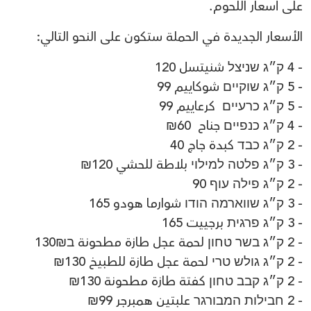
على أسعار اللحوم.
الأسعار الجديدة في الحملة ستكون على النحو التالي:
- 4 ק״ג שניצל شنيتسل 120
- 5 ק״ג שוקיים شوكاييم 99
- 5 ק״ג כרעיים كرعاييم 99
- 4 ק״ג כנפיים جناح 60₪
- 2 ק״ג כבד كبدة جاج 40
- 3 ק״ג פלטה למילוי بلاطة للحشي 120₪
- 2 ק״ג פילה עוף 90
- 3 ק״ג שווארמה הודו شوارما هودو 165
- 3 ק״ג פרגית برجييت 165
- 2 ק״ג בשר טחון لحمة عجل طازة مطحونة ב130₪
- 2 ק״ג גולש טרי لحمة عجل طازة للطبيخ 130₪
- 2 ק״ג קבב טחון كفتة طازة مطحونة 130₪
- 2 חבילות המבורגר علبتين همبرجر 99₪