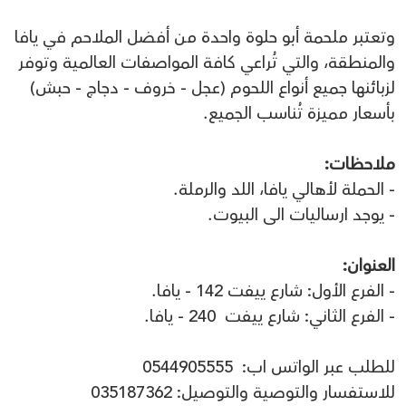
وتعتبر ملحمة أبو حلوة واحدة من أفضل الملاحم في يافا
والمنطقة، والتي تُراعي كافة المواصفات العالمية وتوفر
لزبائنها جميع أنواع اللحوم (عجل - خروف - دجاج - حبش)
بأسعار مميزة تُناسب الجميع.
ملاحظات:
- الحملة لأهالي يافا، اللد والرملة.
- يوجد ارساليات الى البيوت.
العنوان:
- الفرع الأول: شارع ييفت 142 - يافا.
- الفرع الثاني: شارع ييفت 240 - يافا.
للطلب عبر الواتس اب: 0544905555
للاستفسار والتوصية والتوصيل: 035187362