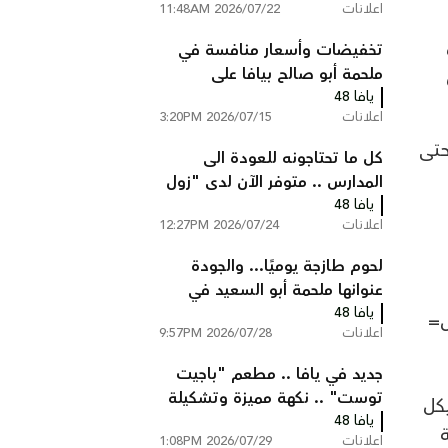
اعلانات
2026/07/22 11:48AM
تخفيضات وأسعار منافسة في
ملحمة أبو صالح بيافا على
يافا 48
تشكيلة واسعة من اللحوم
اعلانات
2026/07/15 3:20PM
والدجاج
ا وحتى
كل ما تحتاجونه للعودة الى
المدارس .. متوفر الآن لدى "زول
يافا 48
ستوك" يافا
اعلانات
2026/07/24 12:27PM
لحوم طازجة يوميًا... والجودة
عنوانها ملحمة أبو السعيد في
يافا 48
قلقيلية
 + شيبس=
اعلانات
2026/07/28 9:57PM
جديد في يافا .. مطعم "باجيت
توست" .. نكهة مميزة وتشكيلة
يافا 48
واسعة من الساندويشات
اعلانات
2026/07/29 1:08PM
الطازجة