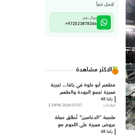
ارسل خبراً
جوال رقم
+972523878346
الاكثر مشاهدة
مطعم أبو حلوة في يافا... تجربة
مميزة تجمع الجودة والطعم
يافا 48
الأصيل
اعلانات
2026/07/27 3:33PM
ملحمة "الدغامين" تُطلق حملة
عروض مميزة على اللحوم مع
يافا 48
خدمة توصيل مجانية ليافا واللد