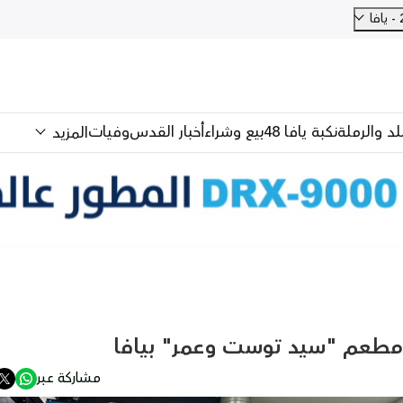
للد والرملة
نكبة يافا 48
بيع وشراء
أخبار القدس
وفيات
المزيد
 مطعم "سيد توست وعمر" بيافا
مشاركة عبر