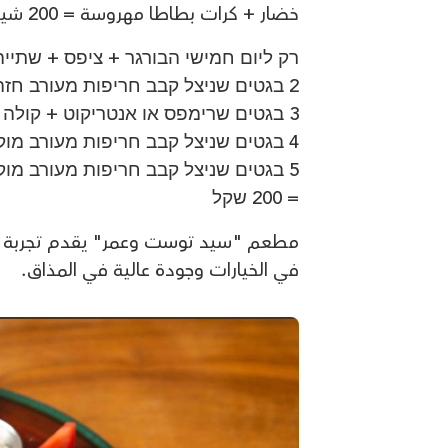
خضار + كرات بطاطا مهروسة = 200 شيكل
רק ליום חמישי הבורגר + ציפס + שתייה = 50 
2 בגטים שניצל קבב חריפות מעורב חזה עוף מוקפץ טוסט + 2 פחיות שתיה + ציפס = 100 שקל
3 בגטים שרימפס או אנטריקוט + קולה גדול + ציפס = 150 שקל
4 בגטים שניצל קבב חריפות מעורב מוקפץ חזהעוף טוסט + קולה + ציפס = 150 שקל
5 בגטים שניצל קבב חריפות מעורב מוק
= 200 שקל
مطعم "سيد توست وعمر" يقدم تجربة فري
في الخيارات وجودة عالية في المذاق.