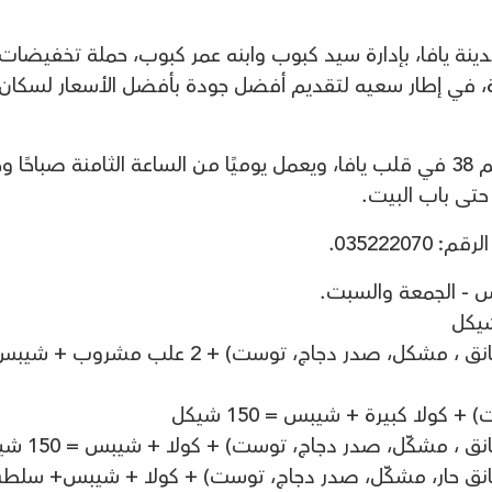
 يافا، بإدارة سيد كبوب وابنه عمر كبوب، حملة تخفيضات
، في إطار سعيه لتقديم أفضل جودة بأفضل الأسعار لسكان
المطعم يقع في شارع شديروت يروشلايم 38 في قلب يافا، ويعمل يوميًا من الساعة الثامنة صباحً
 حتى باب البيت.
0352220.
س - الجمعة والسبت.
- 2 سندويش باغيت (شنيتسل، كباب، نقانق ، مشكل، صدر دجاج، توست) + 2 علب مشروب
قانق حار، مشكّل، صدر دجاج، توست) + كولا + شيبس+ سلطة