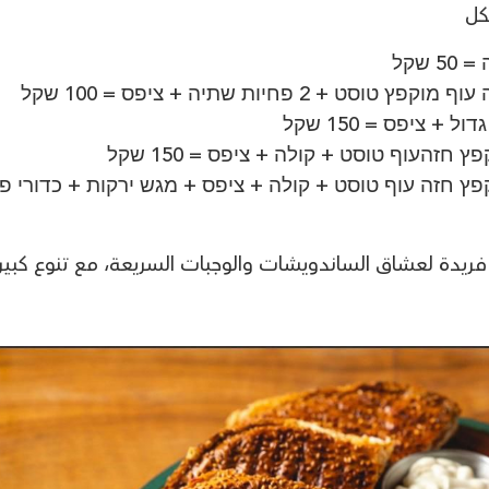
שקל
פץ חזה עוף טוסט + קולה + ציפס + מגש ירקות + כדורי פ
دة لعشاق الساندويشات والوجبات السريعة، مع تنوع كبير