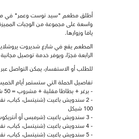
أطلق مطعم "سيد توست وعمر" في مدينة
واسعة على مجموعة من الوجبات المميزة
يافا وزوارها.
الرابعة فجرًا، ويوفر خدمة توصيل مجانية
للطلب أو الاستفسار، يمكن التواصل عبر الرقم: 70
تفاصيل الحملة التي ستستمر أيام الخمي
- برغر + بطاطا مقلية + مشروب = 50 شيكل
100 شيكل
- 3 سندويش باغيت (شرمبس أو أنتريكوت) + كولا كبيرة + شيبس = 150 شيكل
- 4 سندويش باغيت (شنيتسل، كباب، نقانق ، مشكّل، صدر دجاج، توست) + كولا + شيبس = 150 شيكل
- 5 سندويش باغيت (شنيتسل، كباب، ن