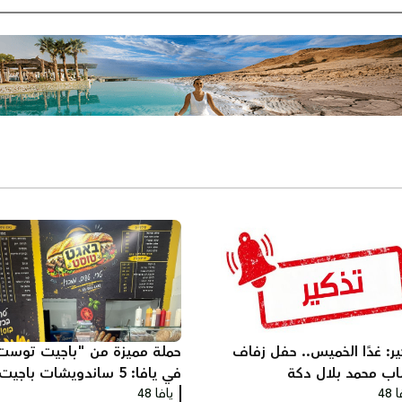
ير: غدًا الخميس.. حفل زفاف
حملة مميزة من "باجيت توست
اب محمد بلال دكة
في يافا: 5 ساندويشات باجيت
 48
يافا 48
مع شيبس وكولا بـ200 شيكل