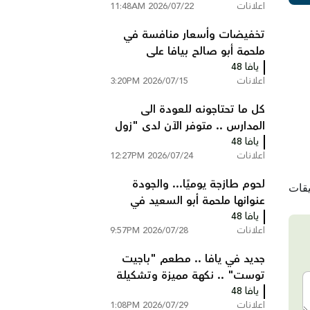
اعلانات
2026/07/22 11:48AM
تخفيضات وأسعار منافسة في
ملحمة أبو صالح بيافا على
يافا 48
تشكيلة واسعة من اللحوم
اعلانات
2026/07/15 3:20PM
والدجاج
كل ما تحتاجونه للعودة الى
المدارس .. متوفر الآن لدى "زول
يافا 48
ستوك" يافا
اعلانات
2026/07/24 12:27PM
لحوم طازجة يوميًا... والجودة
عنوانها ملحمة أبو السعيد في
يافا 48
قلقيلية
اعلانات
2026/07/28 9:57PM
جديد في يافا .. مطعم "باجيت
توست" .. نكهة مميزة وتشكيلة
يافا 48
واسعة من الساندويشات
اعلانات
2026/07/29 1:08PM
الطازجة