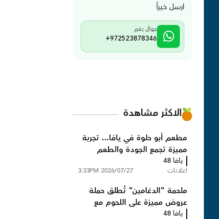
ارسل خبراً
جوال رقم
+972523878346
الاكثر مشاهدة
مطعم أبو حلوة في يافا... تجربة
مميزة تجمع الجودة والطعم
يافا 48
الأصيل
اعلانات
2026/07/27 3:33PM
ملحمة "الدغامين" تُطلق حملة
عروض مميزة على اللحوم مع
يافا 48
خدمة توصيل مجانية ليافا واللد