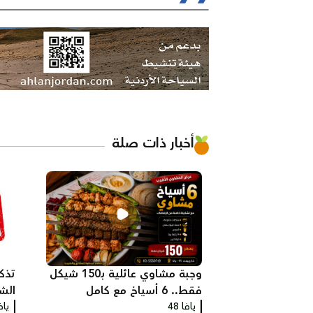
أخبار ذات صلة
وجبة مشاوي عائلية بـ150 شيكل
تذك
فقط.. 6 أسياخ مع كامل
الش
يافا 48
الإضافات في مطعم أبو حلوة
يافا