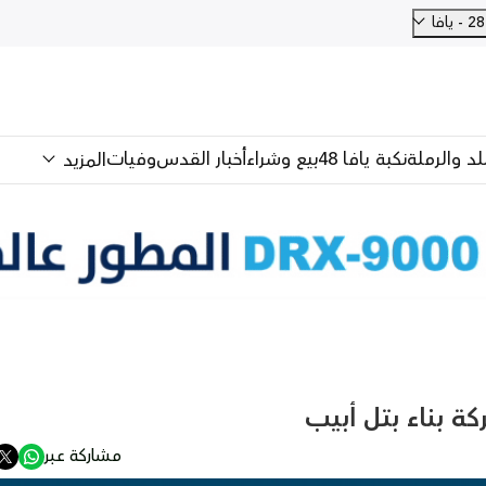
فا
للد والرملة
نكبة يافا 48
بيع وشراء
أخبار القدس
وفيات
المزيد
بناء بتل أبيب
مشاركة عبر