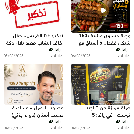
وجبة مشاوي عائلية بـ150
تذكير: غدًا الخميس.. حفل
شيكل فقط.. 6 أسياخ مع
زفاف الشاب محمد بلال دكة
يافا 48
كامل الإضافات في مطعم
يافا 48
اعلانات
06/08/2026
اعلانات
05/08/2026
أبو حلوة بيافا
حملة مميزة من "باجيت
مطلوب للعمل – مساعدة
توست" في يافا: 5
طبيب أسنان (دوام جزئي)
يافا 48
ساندويشات باجيت مع
يافا 48
اعلانات
04/08/2026
اعلانات
04/08/2026
شيبس وكولا بـ200 شيكل