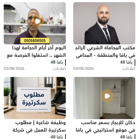
مكتب المحاماة الشرعي الرائد
اليوم آخر أيام الحجامة لهذا
في يافا والمنطقة - المحامي
الشهر .. استغلوا الفرصة مع
يافا 48
عبد الفتاح محمد زبدة
يافا 48
مركز سريس
اعلانات
03/08/2026
اعلانات
03/08/2026
دكان للإيجار بسعر مناسب
وظيفة شاغرة | مطلوب
في موقع استراتيجي في يافا
سكرتيرة للعمل في شركة
يافا 48
يافا 48
بمدينة ريشون لتسيون