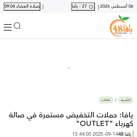
|
06 أغسطس 2026
27 - يافا
صلاة العشاء 09:04
|
الرئيسية
أخبار محلية
أخبار يافا
SHORTS
أخبار اللد والرملة
نكبة يافا 48
بيع وشراء
الرئيسية
اعلانات
أخبار القدس
وفيات
يافا: حملات التخفيض مستمرة في صالة
المزيد
كهرباء "OUTLET"
ارسل خبر
يافا 48
2025-09-14 15:44:00