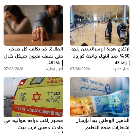
ارتفاع هجرة الإسرائيليين بنحو
الطلاق قد يكلّف كل طرف
50% منذ انتهاء جائحة كورونا
حتى نصف مليون شيكل خلال
يافا 48
وخسائر ضريبية بمليارات
يافا 48
عام واحد في البلاد
أخبار محلية
07/08/2026
أخبار محلية
07/08/2026
الشواكل
التأمين الوطني يبدأ بإرسال
مصرع راكب دراجة هوائية في
إشعارات منحة التعليم
حادث دهس قرب بيت