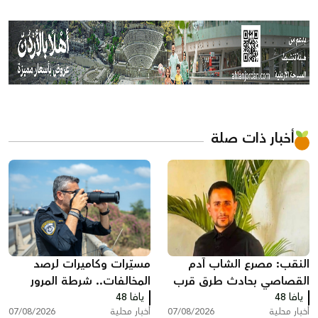
أخبار ذات صلة
النقب: مصرع الشاب آدم
مسيّرات وكاميرات لرصد
القصاصي بحادث طرق قرب
المخالفات.. شرطة المرور
حورة
يافا 48
يافا 48
تكثف حملاتها على الطرق
أخبار محلية
07/08/2026
أخبار محلية
07/08/2026