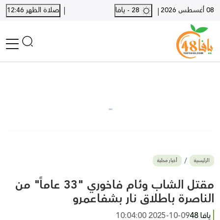
|
08 أغسطس 2026
28 - يافا
صلاة الظهر 12:46
|
الرئيسية
أخبار محلية
أخبار يافا
SHORTS
أخبار اللد والرملة
نكبة يافا 48
بيع وشراء
الرئيسية
أخبار محلية
أخبار القدس
وفيات
مقتل الشاب وئام فاخوري "33 عاماً" من
المزيد
الناصرة باطلاق نار بشفاعمرو
ارسل خبر
يافا 48
2025-10-09 10:04:00