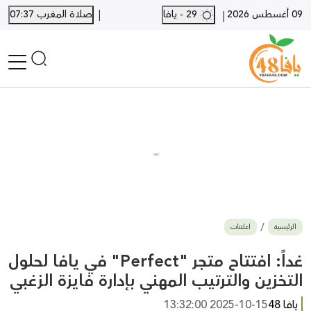
|
09 أغسطس 2026
29 - يافا
صلاة المغرب 07:37
|
الرئيسية
أخبار محلية
أخبار يافا
SHORTS
أخبار اللد والرملة
نكبة يافا 48
بيع وشراء
الرئيسية
اعلانات
أخبار القدس
وفيات
غداً: افتتاح متجر "Perfect" في يافا لحلول
المزيد
التخزين والترتيب المهني بإدارة فايزة الزغبي
ارسل خبر
يافا 48
2025-10-15 13:32:00