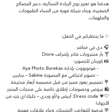
هدفنا هو تعزيز روح الريادة النسائية، دعم المصالح
الصغيرة، وبناء شبكة قوية من النساء الطموحات
والملهمات.
✨ ما ينتظركم في الحفل:
🎧 دي جي مباشر
🍸 بار مشروبات فاخر بإشراف Diore
📸 زاويتان للتصوير:
- فوتوبووث بإدارة Aya Photo Burekas
- تصوير احترافي مع المصورة Sabine – سابين
💐 تصميم زهور مميز من قبل مصممة أزهار محترفة
🛍 عروض وخصومات إطلاق خاصة على منتجات المتجر
🤍💗 Dress code: أبيض و/أو وردي – خليك/ي جزء من
الأجواء!
💬 فرصة للتعارف، التشبيك، وبناء علاقات مهنية