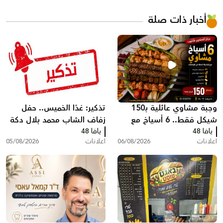
أخبار ذات صلة
وجبة مشاوي عائلية بـ150
تذكير: غدًا الخميس.. حفل
شيكل فقط.. 6 أسياخ مع
زفاف الشاب محمد بلال دكة
يافا 48
كامل الإضافات في مطعم
يافا 48
اعلانات
06/08/2026
اعلانات
05/08/2026
أبو حلوة بيافا