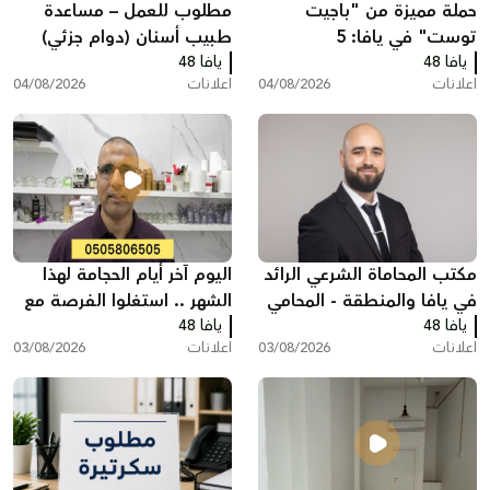
حملة مميزة من "باجيت
مطلوب للعمل – مساعدة
توست" في يافا: 5
طبيب أسنان (دوام جزئي)
يافا 48
ساندويشات باجيت مع
يافا 48
اعلانات
04/08/2026
اعلانات
04/08/2026
شيبس وكولا بـ200 شيكل
مكتب المحاماة الشرعي الرائد
اليوم آخر أيام الحجامة لهذا
في يافا والمنطقة - المحامي
الشهر .. استغلوا الفرصة مع
يافا 48
عبد الفتاح محمد زبدة
يافا 48
مركز سريس
اعلانات
03/08/2026
اعلانات
03/08/2026