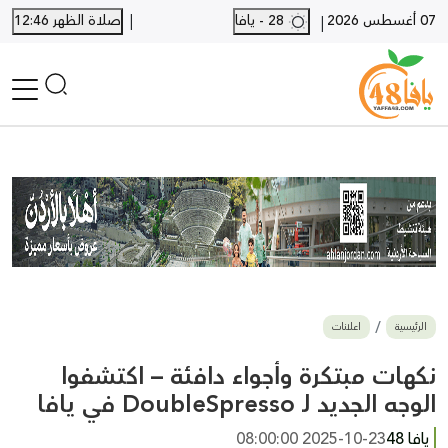
|
07 أغسطس 2026
28 - يافا
صلاة الظهر 12:46
|
الرئيسية
أخبار محلية
أخبار يافا
SHORTS
أخبار اللد والرملة
نكبة يافا 48
بيع وشراء
الرئيسية
اعلانات
أخبار القدس
وفيات
نكهات مبتكرة وأجواء دافئة – اكتشفوا
المزيد
الوجه الجديد لـ DoubleSpresso في يافا
ارسل خبر
يافا 48
2025-10-23 08:00:00