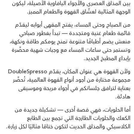
بين المذاق العصري والأجواء اليافاوية الأصيلة، ليكون
الوجهة المثالية لعشّاق القهوة والطعام المميز.
من الصباح وحتى المساء، يفتح المقهى أبوابه ليقدّم
قائمة طعام غنية ومتجددة — تبدأ بفطور صباحي
منعش يضم أطباقًا متنوعة تمنح يومكم طاقة ونكهة،
وتستمر حتى ساعات المساء مع وجبات شهية محضّرة
بإبداع المطبخ الجديد.
ولأن القهوة هي عنوان المكان، يقدّم DoubleSpresso
مجموعة مختارة من أجود أنواع القهوة العالمية، تُحضّر
بعناية لترافق جلساتكم في أجواء مريحة وموسيقى
هادئة.
أما الحلويات، فهي قصة أخرى — تشكيلة جديدة من
الكعك والحلويات الطازجة التي تجمع بين الطابع
الكلاسيكي والمذاق الحديث لتكون ختامًا مثاليًا لكل زيارة.