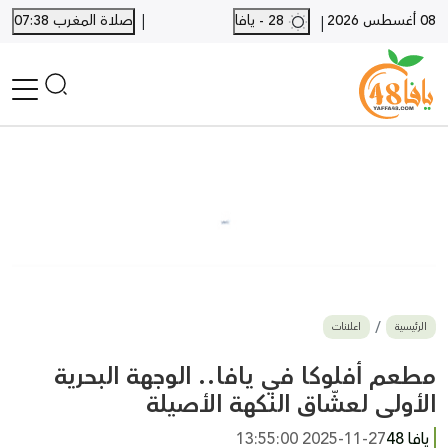
|
08 أغسطس 2026
28 - يافا
صلاة المغرب 07:38
|
الرئيسية
أخبار محلية
أخبار يافا
SHORTS
أخبار اللد والرملة
نكبة يافا 48
بيع وشراء
الرئيسية
اعلانات
أخبار القدس
وفيات
مطعم أفلوكا في يافا.. الوجهة البحرية
المزيد
الأولى لعشّاق النكهة الأصيلة
ارسل خبر
يافا 48
2025-11-27 13:55:00