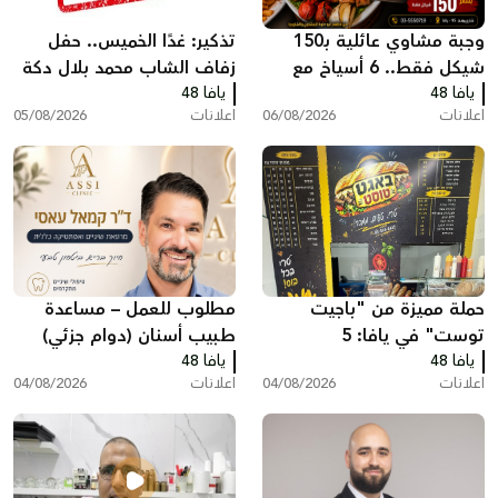
وجبة مشاوي عائلية بـ150
تذكير: غدًا الخميس.. حفل
شيكل فقط.. 6 أسياخ مع
زفاف الشاب محمد بلال دكة
يافا 48
كامل الإضافات في مطعم
يافا 48
اعلانات
06/08/2026
اعلانات
05/08/2026
أبو حلوة بيافا
حملة مميزة من "باجيت
مطلوب للعمل – مساعدة
توست" في يافا: 5
طبيب أسنان (دوام جزئي)
يافا 48
ساندويشات باجيت مع
يافا 48
اعلانات
04/08/2026
اعلانات
04/08/2026
شيبس وكولا بـ200 شيكل