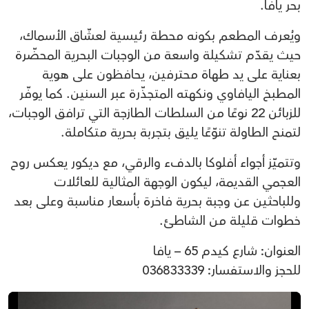
بحر يافا.
ويُعرف المطعم بكونه محطة رئيسية لعشّاق الأسماك،
حيث يقدّم تشكيلة واسعة من الوجبات البحرية المحضّرة
بعناية على يد طهاة محترفين، يحافظون على هوية
المطبخ اليافاوي ونكهته المتجذّرة عبر السنين. كما يوفّر
للزبائن 22 نوعًا من السلطات الطازجة التي ترافق الوجبات،
لتمنح الطاولة تنوّعًا يليق بتجربة بحرية متكاملة.
وتتميّز أجواء أفلوكا بالدفء والرقي، مع ديكور يعكس روح
العجمي القديمة، ليكون الوجهة المثالية للعائلات
وللباحثين عن وجبة بحرية فاخرة بأسعار مناسبة وعلى بعد
خطوات قليلة من الشاطئ.
العنوان: شارع كيدم 65 – يافا
للحجز والاستفسار: 036833339