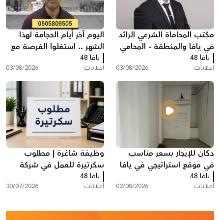
مكتب المحاماة الشرعي الرائد
اليوم آخر أيام الحجامة لهذا
في يافا والمنطقة - المحامي
الشهر .. استغلوا الفرصة مع
يافا 48
عبد الفتاح محمد زبدة
يافا 48
مركز سريس
اعلانات
03/08/2026
اعلانات
03/08/2026
دكان للإيجار بسعر مناسب
وظيفة شاغرة | مطلوب
في موقع استراتيجي في يافا
سكرتيرة للعمل في شركة
يافا 48
يافا 48
بمدينة ريشون لتسيون
اعلانات
02/08/2026
اعلانات
30/07/2026