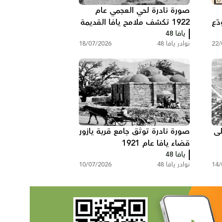
صورة نادرة لحي العجمي عام
افا تودّع
1922 تكشف ملامح يافا القديمة
يافا 48
22/
نوادر يافا 48
18/07/2026
لى
صورة نادرة توثق جامع قرية يازور
قضاء يافا عام 1921
يافا 48
14/
نوادر يافا 48
10/07/2026