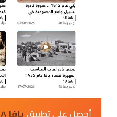
بُني عام 1812 .. صورة نادرة
صور
لسبيل جامع المحمودية في
يافا 48
مدينة يافا
يافا
وتك
نوادر يافا 48
03/08/2026
نوادر 
المع
فيديو نادر لقرية العباسية
صور
المهجرة قضاء يافا عام 1935
الإس
يافا 48
يافا
نوادر يافا 48
17/07/2026
نوادر 