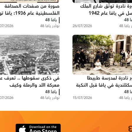
ة نادرة توثّق شارع الملك
صورة من صفحات الصحافة
فيصل في يافا عام 1942
الفلسطينية عام 1936: ي
 48
شف ملامح حضارتها
يافا 48
ثلاثة من شهدائها
يافا 48
26/07/2026
نوادر يافا 48
07/2026
مارية
 نادرة لمدرسة طبيطا
في ذكرى سقوطها .. تعرف ع
كتلندية في يافا قبل النكبة
معركة اللد والرملة وكيف
 48
يافا 48
سقطت المدينتين
يافا 48
15/07/2026
نوادر يافا 48
07/2026