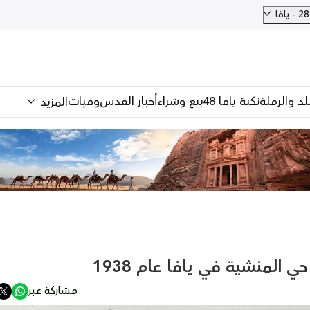
فا
للد والرملة
نكبة يافا 48
بيع وشراء
أخبار القدس
وفيات
المزيد
 المنشية في يافا عام 1938
مشاركة عبر