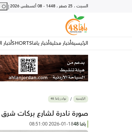
السبت ، 25 صفر ، 1448
-
08 أغسطس 2026
28 - يا
|
الرئيسية
أخبار محلية
أخبار يافا
SHORTS
أخبار ا
الرئيسية
نوادر يافا 48
صورة نادرة لشارع بركات شرق حي
يافا 48
2026-01-18 08:51:00