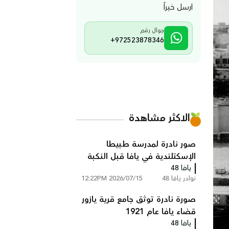
ارسل خبراً
جوال رقم
+972523878346
الاكثر مشاهدة
صور نادرة لمدرسة طبيطا
الإسكتلندية في يافا قبل النكبة
يافا 48
نوادر يافا 48
2026/07/15 12:22PM
صورة نادرة توثق جامع قرية يازور
قضاء يافا عام 1921
يافا 48