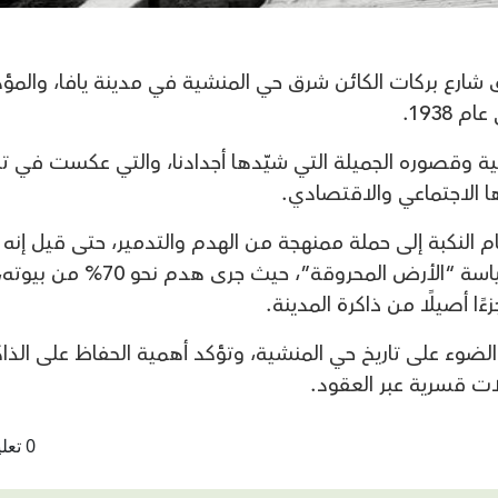
درة جدًا توثّق شارع بركات الكائن شرق حي المنشية في مدينة يافا، والم
 1938.
ية وقصوره الجميلة التي شيّدها أجدادنا، والتي عكست في ت
اءها الاجتماعي والاقتصادي.
م النكبة إلى حملة ممنهجة من الهدم والتدمير، حتى قيل إنه 
من أكثر أحياء يافا التي مورست بحقها سياسة “الأرض المحروقة”، حيث جرى هدم ن
 أصيلًا من ذاكرة المدينة.
الضوء على تاريخ حي المنشية، وتؤكد أهمية الحفاظ على الذاك
ات قسرية عبر العقود.
0 تعليقات