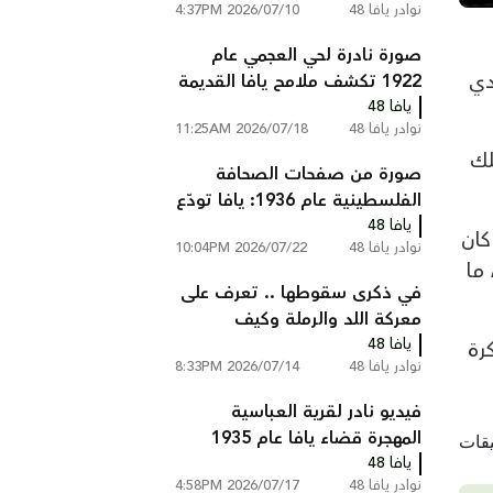
نوادر يافا 48
2026/07/10 4:37PM
صورة نادرة لحي العجمي عام
ؤدي
1922 تكشف ملامح يافا القديمة
يافا 48
نوادر يافا 48
2026/07/18 11:25AM
لك
صورة من صفحات الصحافة
الفلسطينية عام 1936: يافا تودّع
يافا 48
ثلاثة من شهدائها
كان
نوادر يافا 48
2026/07/22 10:04PM
حو 70% من بيوته، ما
في ذكرى سقوطها .. تعرف على
معركة اللد والرملة وكيف
يافا 48
سقطت المدينتين
رة
نوادر يافا 48
2026/07/14 8:33PM
فيديو نادر لقرية العباسية
المهجرة قضاء يافا عام 1935
يافا 48
نوادر يافا 48
2026/07/17 4:58PM