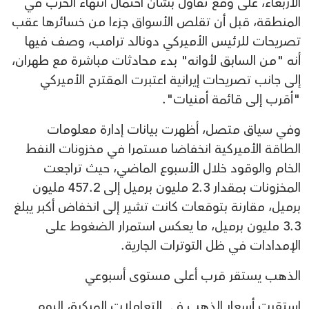
الأربعاء، على وقع تفاؤل بشأن احتمال انتهاء الحرب في
المنطقة، قبل أن تقلص الأسواق جزءا من خسائرها عقب
تصريحات للرئيس الأميركي دونالد ترامب، وصف فيها
أنه "من السابق لأوانه" بدء محادثات مباشرة مع طهران،
إلى جانب تصريحات إيرانية اعتبرت المقترح الأميركي
"أقرب إلى قائمة أمنيات".
وفي سياق متصل، أظهرت بيانات إدارة معلومات
الطاقة الأميركية انخفاضا مستمرا في مخزونات النفط
الخام والوقود خلال الأسبوع الماضي، حيث تراجعت
المخزونات بمقدار 2.3 مليون برميل إلى 457.2 مليون
برميل، مقارنة بتوقعات كانت تشير إلى انخفاض أكبر يبلغ
3.3 مليون برميل، ما يعكس استمرار الضغوط على
الإمدادات في ظل التوترات الجارية.
الذهب يستقر قرب أعلى مستوى أسبوعي
استقرت أسعار الذهب في التعاملات المبكرة، اليوم