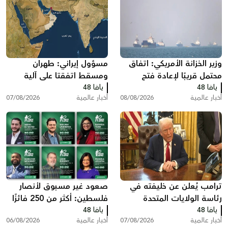
وزير الخزانة الأمريكي: اتفاق
مسؤول إيراني: طهران
محتمل قريبًا لإعادة فتح
ومسقط اتفقتا على آلية
يافا 48
مضيق هرمز وخفض أسعار
يافا 48
لعبور مضيق هرمز تتضمن
أخبار عالمية
08/08/2026
أخبار عالمية
07/08/2026
الطاقة
رسوم خدماتية
ترامب يُعلن عن خليفته في
صعود غير مسبوق لأنصار
رئاسة الولايات المتحدة
فلسطين: أكثر من 250 فائزًا
يافا 48
يافا 48
بينهم 35 في الكونغرس
أخبار عالمية
07/08/2026
أخبار عالمية
06/08/2026