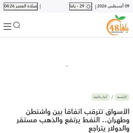
|
09 أغسطس 2026
29 - يافا
صلاة العصر 04:26
|
الرئيسية
أخبار محلية
أخبار يافا
SHORTS
أخبار اللد والرملة
نكبة يافا 48
بيع وشراء
الرئيسية
أخبار عالمية
أخبار القدس
وفيات
الأسواق تترقب اتفاقا بين واشنطن
المزيد
وطهران.. النفط يرتفع والذهب مستقر
والدولار يتراجع
ارسل خبر