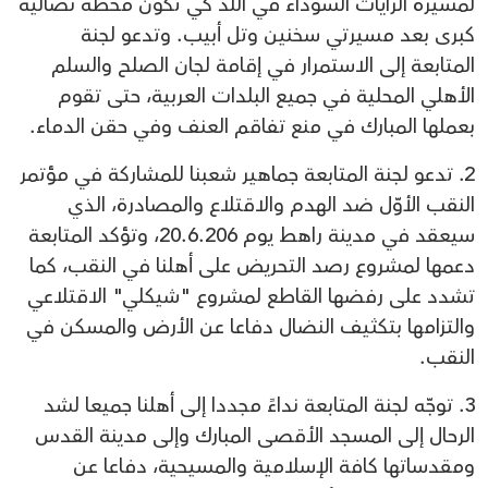
لمسيرة الرايات السوداء في اللد كي تكون محطة نضالية
كبرى بعد مسيرتي سخنين وتل أبيب. وتدعو لجنة
المتابعة إلى الاستمرار في إقامة لجان الصلح والسلم
الأهلي المحلية في جميع البلدات العربية، حتى تقوم
بعملها المبارك في منع تفاقم العنف وفي حقن الدماء.
2. تدعو لجنة المتابعة جماهير شعبنا للمشاركة في مؤتمر
النقب الأوّل ضد الهدم والاقتلاع والمصادرة، الذي
سيعقد في مدينة راهط يوم 20.6.206، وتؤكد المتابعة
دعمها لمشروع رصد التحريض على أهلنا في النقب، كما
تشدد على رفضها القاطع لمشروع "شيكلي" الاقتلاعي
والتزامها بتكثيف النضال دفاعا عن الأرض والمسكن في
النقب.
3. توجّه لجنة المتابعة نداءً مجددا إلى أهلنا جميعا لشد
الرحال إلى المسجد الأقصى المبارك وإلى مدينة القدس
ومقدساتها كافة الإسلامية والمسيحية، دفاعا عن