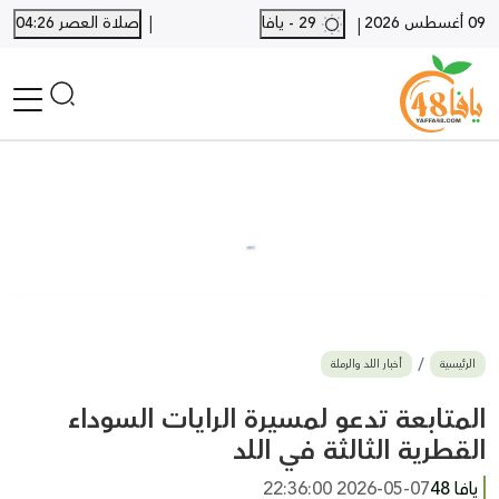
|
09 أغسطس 2026
29 - يافا
صلاة العصر 04:26
|
الرئيسية
أخبار محلية
أخبار يافا
SHORTS
أخبار اللد والرملة
نكبة يافا 48
بيع وشراء
الرئيسية
أخبار اللد والرملة
أخبار القدس
وفيات
المتابعة تدعو لمسيرة الرايات السوداء
المزيد
القطرية الثالثة في اللد
ارسل خبر
يافا 48
2026-05-07 22:36:00