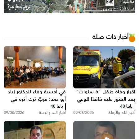
أخبار ذات صلة
اقرار وفاة طفل "5 سنوات"
في أمسية وفاء للدكتور زياد
بعد العثور عليه فاقدًا للوعي
أبو حمد: مربٍّ ترك أثره في
يافا 48
داخل سيارة في اللد
يافا 48
العقول والقلوب وحمل ذاكرة
أخبار اللد والرملة
09/08/2026
أخبار اللد والرملة
09/08/2026
اللد معه