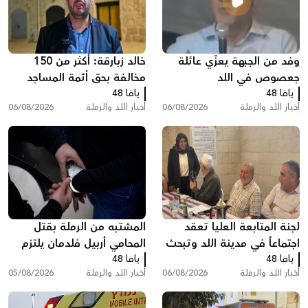
وفد من الجبهة يعزّي عائلة
خالد زبارقة: أكثر من 150
جعصوص في اللد
مخالفة بحق أئمة المساجد
يافا 48
يافا 48
بسبب رفع الأذان في اللد
أخبار اللد والرملة
06/08/2026
أخبار اللد والرملة
06/08/2026
لجنة المتابعة العليا تعقد
المشتبه من الرملة بقتل
اجتماعاً في مدينة اللد وتبحث
المحامي أربيل فلدمان يلتزم
يافا 48
ملفات الجريمة والعنف
يافا 48
الصمت في التحقيق ويقول:
أخبار اللد والرملة
06/08/2026
أخبار اللد والرملة
05/08/2026
"أنا مريض نفسيًا"