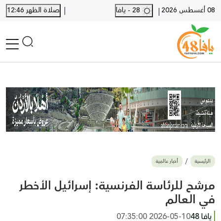
|
08 أغسطس 2026
28 - يافا
صلاة الظهر 12:46
|
الرئيسية
أخبار محلية
أخبار يافا
SHORTS
أخبار اللد والرملة
نكبة يافا 48
بيع وشراء
الرئيسية
أخبار عالمية
أخبار القدس
وفيات
مرشح للرئاسة الفرنسية: إسرائيل الأخطر
المزيد
في العالم
ارسل خبر
يافا 48
2026-05-10 07:35:00