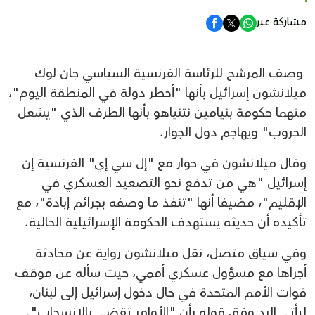
مشاركة عبر
وصف المرشح للرئاسة الفرنسية السياسي جان لوك
ميلانشون إسرائيل بأنها "أخطر دولة في المنطقة اليوم"،
متهما حكومة بنيامين نتنياهو بأنها الطرف الذي "يشعل
الحروب" ويهاجم دول الجوار.
وقال ميلانشون في حوار مع "إل سي إي" الفرنسية إن
إسرائيل "هي من تدفع نحو التصعيد العسكري في
الإقليم"، مضيفا أنها "تنفذ ما وصفه بجرائم إبادة"، مع
تأكيده أن حديثه يستهدف الحكومة الإسرائيلية الحالية.
وفي سياق متصل، نقل ميلانشون رواية عن محادثة
أجراها مع مسؤول عسكري أممي، حيث سأله عن موقف
قوات الأمم المتحدة في حال دخول إسرائيل إلى لبنان،
ليأتي الرد وفق قوله بأن "الأوامر تقضي بالانسحاب".