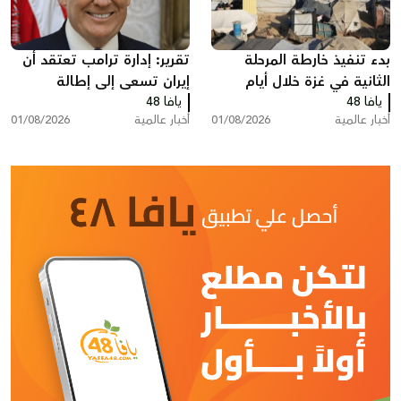
بدء تنفيذ خارطة المرحلة
تقرير: إدارة ترامب تعتقد أن
الثانية في غزة خلال أيام
إيران تسعى إلى إطالة
يافا 48
يافا 48
المفاوضات ودول خليجية
أخبار عالمية
01/08/2026
أخبار عالمية
01/08/2026
تدعو إلى تصعيد أمريكي