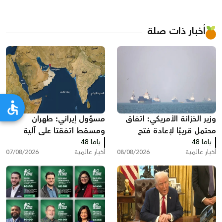
أخبار ذات صلة
وزير الخزانة الأمريكي: اتفاق
مسؤول إيراني: طهران
محتمل قريبًا لإعادة فتح
ومسقط اتفقتا على آلية
يافا 48
مضيق هرمز وخفض أسعار
يافا 48
لعبور مضيق هرمز تتضمن
أخبار عالمية
08/08/2026
أخبار عالمية
07/08/2026
الطاقة
رسوم خدماتية