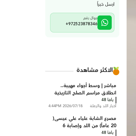
ارسل خبراً
جوال رقم
+972523878346
الاكثر مشاهدة
مباشر | وسط أجواء مهيبة..
انطلاق مراسم الصلح التاريخية
يافا 48
بين عائلتي أبو زايد وأبو غانم في
أخبار اللد والرملة
2026/07/18 4:44PM
كفر قاسم
مصرع الشابة علياء علي عيسى(
20 عاماً) من اللد وإصابة 6
يافا 48
أشخاص في حادث طرق مروع