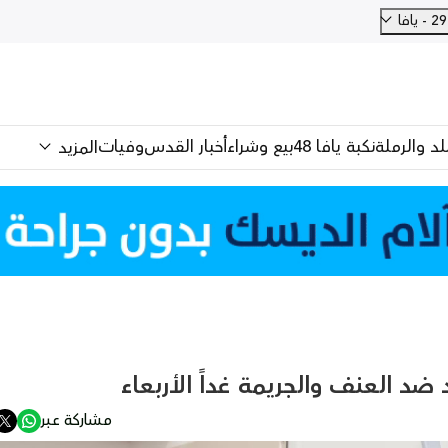
فا
للد والرملة
نكبة يافا 48
بيع وشراء
أخبار القدس
وفيات
المزيد
د العنف والجريمة غداً الأربعاء
مشاركة عبر