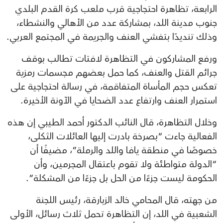
الرابعة، تظاهرة احتجاجية قرب ملعب كرة القدم البلدي
جنوب مدينة اللد، بمشاركة عدد من الأهالي والنشطاء،
وذلك تنديدًا بتفشي العنف والجريمة في المجتمع العربي.
ورفع المشاركون في التظاهرة لافتات تطالب بوقف
جرائم القتل والعنف، كما حمل بعضهم مجسمات رمزية
تعكس حجم المأساة المتفاقمة، في رسالة احتجاجية على
استمرار العنف وارتفاع عدد الضحايا في الآونة الأخيرة.
وخلال التظاهرة، قال النائب الدكتور أحمد الطيبي إن هذه
الفعالية جاءت “بصرخة بادرت إليها العائلات الثكلى،
خصوصًا في منطقة يافا واللد والرملة”، مضيفًا أن
“الدولة متواطئة ولا تقوم باعتقال المجرمين، وأن
الحكومة ليست جزءًا من الحل بل جزءًا من المشكلة”.
من جهته، قال المحامي خالد الزبارقة، رئيس اللجنة
الشعبية في اللد، إن التظاهرة تحمل ثلاث رسائل، الأولى