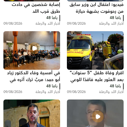
فيديو: اعتقال ابن وزير سابق
إصابة شخصين في حادث
من رحوفوت بشبهة حيازة
طرق قرب اللد
يافا 48
مسدس غير مرخص قرب
يافا 48
أخبار اللد والرملة
09/08/2026
أخبار اللد والرملة
09/08/2026
الرملة
اقرار وفاة طفل "5 سنوات"
في أمسية وفاء للدكتور زياد
بعد العثور عليه فاقدًا للوعي
أبو حمد: مربٍّ ترك أثره في
يافا 48
داخل سيارة في اللد
يافا 48
العقول والقلوب وحمل ذاكرة
أخبار اللد والرملة
09/08/2026
أخبار اللد والرملة
09/08/2026
اللد معه