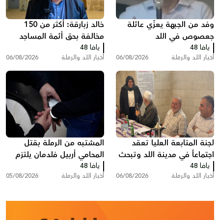
وفد من الجبهة يعزّي عائلة
خالد زبارقة: أكثر من 150
جعصوص في اللد
مخالفة بحق أئمة المساجد
يافا 48
يافا 48
بسبب رفع الأذان في اللد
أخبار اللد والرملة
06/08/2026
أخبار اللد والرملة
06/08/2026
لجنة المتابعة العليا تعقد
المشتبه من الرملة بقتل
اجتماعاً في مدينة اللد وتبحث
المحامي أربيل فلدمان يلتزم
يافا 48
ملفات الجريمة والعنف
يافا 48
الصمت في التحقيق ويقول:
أخبار اللد والرملة
06/08/2026
أخبار اللد والرملة
05/08/2026
"أنا مريض نفسيًا"