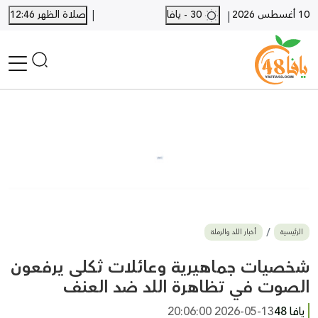
|
10 أغسطس 2026
30 - يافا
صلاة الظهر 12:46
|
الرئيسية
أخبار محلية
أخبار يافا
SHORTS
أخبار اللد والرملة
نكبة يافا 48
بيع وشراء
الرئيسية
أخبار اللد والرملة
أخبار القدس
وفيات
شخصيات جماهيرية وعائلات ثكلى يرفعون
المزيد
الصوت في تظاهرة اللد ضد العنف
ارسل خبر
يافا 48
2026-05-13 20:06:00