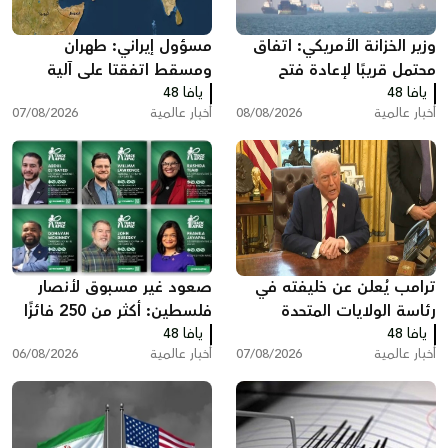
وزير الخزانة الأمريكي: اتفاق
مسؤول إيراني: طهران
محتمل قريبًا لإعادة فتح
ومسقط اتفقتا على آلية
يافا 48
مضيق هرمز وخفض أسعار
يافا 48
لعبور مضيق هرمز تتضمن
أخبار عالمية
08/08/2026
أخبار عالمية
07/08/2026
الطاقة
رسوم خدماتية
ترامب يُعلن عن خليفته في
صعود غير مسبوق لأنصار
رئاسة الولايات المتحدة
فلسطين: أكثر من 250 فائزًا
يافا 48
يافا 48
بينهم 35 في الكونغرس
أخبار عالمية
07/08/2026
أخبار عالمية
06/08/2026