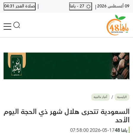
|
09 أغسطس 2026
27 - يافا
صلاة الفجر 04:31
|
الرئيسية
أخبار محلية
أخبار يافا
SHORTS
أخبار اللد والرملة
نكبة يافا 48
بيع وشراء
الرئيسية
أخبار عالمية
أخبار القدس
وفيات
السعودية تتحرى هلال شهر ذي الحجة اليوم
المزيد
الأحد
ارسل خبر
يافا 48
2026-05-17 07:58:00