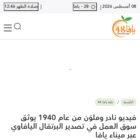
|
08 أغسطس 2026
28 - يافا
صلاة الظهر 12:46
|
الرئيسية
أخبار محلية
أخبار يافا
SHORTS
أخبار اللد والرملة
نكبة يافا 48
بيع وشراء
الرئيسية
نكبة يافا 48
أخبار القدس
وفيات
فيديو نادر وملوّن من عام 1940 يوثق
المزيد
سوق العمل في تصدير البرتقال اليافاوي
عبر ميناء يافا
ارسل خبر