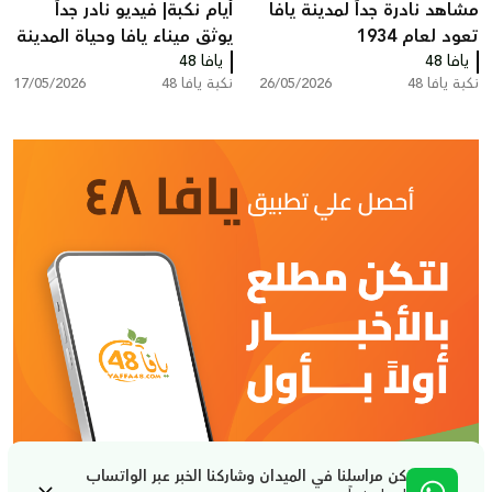
مشاهد نادرة جداً لمدينة يافا
أيام نكبة| فيديو نادر جداً
تعود لعام 1934
يوثق ميناء يافا وحياة المدينة
يافا 48
عام 1959
يافا 48
نكبة يافا 48
26/05/2026
نكبة يافا 48
17/05/2026
كن مراسلنا في الميدان وشاركنا الخبر عبر الواتساب