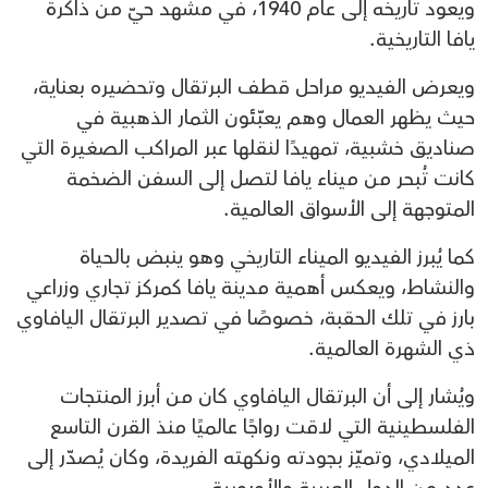
ويعود تاريخه إلى عام 1940، في مشهد حيّ من ذاكرة
يافا التاريخية.
ويعرض الفيديو مراحل قطف البرتقال وتحضيره بعناية،
حيث يظهر العمال وهم يعبّئون الثمار الذهبية في
صناديق خشبية، تمهيدًا لنقلها عبر المراكب الصغيرة التي
كانت تُبحر من ميناء يافا لتصل إلى السفن الضخمة
المتوجهة إلى الأسواق العالمية.
كما يُبرز الفيديو الميناء التاريخي وهو ينبض بالحياة
والنشاط، ويعكس أهمية مدينة يافا كمركز تجاري وزراعي
بارز في تلك الحقبة، خصوصًا في تصدير البرتقال اليافاوي
ذي الشهرة العالمية.
ويُشار إلى أن البرتقال اليافاوي كان من أبرز المنتجات
الفلسطينية التي لاقت رواجًا عالميًا منذ القرن التاسع
الميلادي، وتميّز بجودته ونكهته الفريدة، وكان يُصدّر إلى