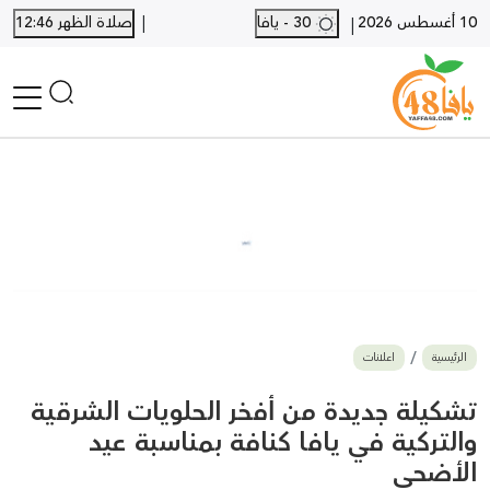
|
10 أغسطس 2026
30 - يافا
صلاة الظهر 12:46
|
الرئيسية
أخبار محلية
أخبار يافا
SHORTS
أخبار اللد والرملة
نكبة يافا 48
بيع وشراء
الرئيسية
اعلانات
أخبار القدس
وفيات
تشكيلة جديدة من أفخر الحلويات الشرقية
المزيد
والتركية في يافا كنافة بمناسبة عيد
الأضحى
ارسل خبر