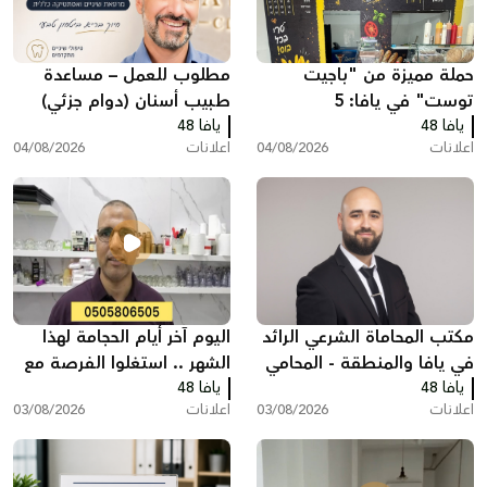
حملة مميزة من "باجيت
مطلوب للعمل – مساعدة
توست" في يافا: 5
طبيب أسنان (دوام جزئي)
يافا 48
ساندويشات باجيت مع
يافا 48
اعلانات
04/08/2026
اعلانات
04/08/2026
شيبس وكولا بـ200 شيكل
مكتب المحاماة الشرعي الرائد
اليوم آخر أيام الحجامة لهذا
في يافا والمنطقة - المحامي
الشهر .. استغلوا الفرصة مع
يافا 48
عبد الفتاح محمد زبدة
يافا 48
مركز سريس
اعلانات
03/08/2026
اعلانات
03/08/2026