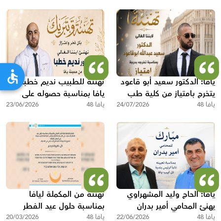
يافا: الدكتور سعيد أبو قاعود
تهنئة للطبيب نديم خطبا من
يتخرج بامتياز من كلية طب
يافا بمناسبة حصوله على
يافا 48
الأسنان في رومانيا
24/07/2026
يافا 48
رخصة مزاولة مهنة الطب
23/06/2026
يافا: الحاج وليد المشهراوي
تهنئة من المكملة ليافا
يهنئ المحامي أمير بدران
بمناسبة حلول عيد الفطر
يافا 48
بتعيينه نائباً لرئيس البلدية
22/06/2026
يافا 48
السعيد
20/03/2026