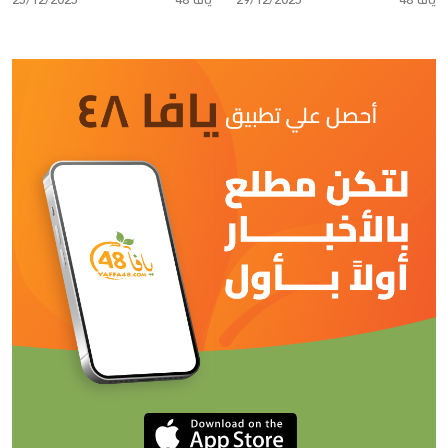
يافا 48
29/12/2025
يافا 48
المولودة الجديدة "منى"
25/12/2025