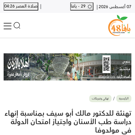
|
29 - يافا
صلاة العصر 04:26
|
07 أغسطس 2026
الرئيسية
أخبار محلية
أخبار يافا
SHORTS
أخبار اللد والرملة
نكبة يافا 48
بيع وشراء
الرئيسية
تهاني وتبريكات
أخبار القدس
وفيات
تهنئة للدكتور مالك أبو سيف بمناسبة إنهاء
المزيد
دراسة طب الأسنان واجتياز امتحان الدولة
في مولدوفا
ارسل خبر