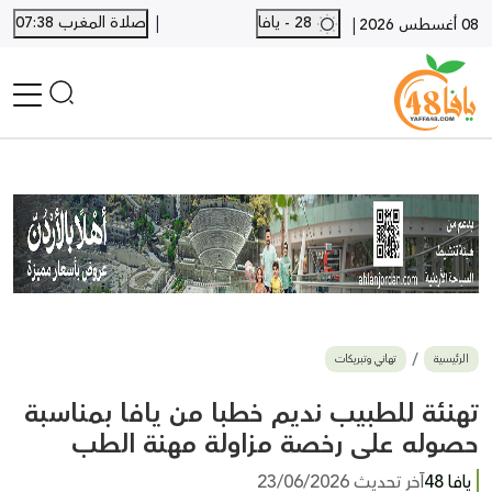
|
28 - يافا
صلاة المغرب 07:38
|
08 أغسطس 2026
الرئيسية
أخبار محلية
أخبار يافا
SHORTS
أخبار اللد والرملة
نكبة يافا 48
بيع وشراء
الرئيسية
تهاني وتبريكات
أخبار القدس
وفيات
تهنئة للطبيب نديم خطبا من يافا بمناسبة
المزيد
حصوله على رخصة مزاولة مهنة الطب
ارسل خبر
يافا 48
آخر تحديث 23/06/2026