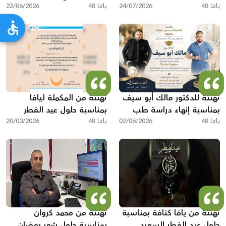
يافا 48
الأسنان في رومانيا
24/07/2026
يافا 48
بتعيينه نائباً لرئيس البلدية
22/06/2026
تهنئة للدكتور مالك أبو سيف
تهنئة من المكملة ليافا
بمناسبة إنهاء دراسة طب
بمناسبة حلول عيد الفطر
يافا 48
الأسنان واجتياز امتحان الدولة
02/06/2026
يافا 48
السعيد
20/03/2026
في مولدوفا
تهنئة من يافا كنافة بمناسبة
تهنئة من محمد كروان
حلول عيد الفطر السعيد
بمناسبة حلول شهر رمضان