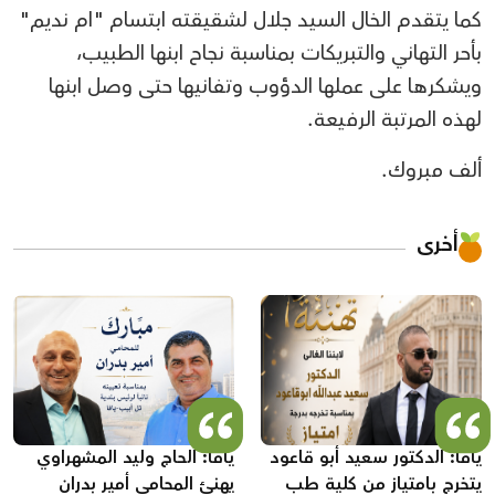
كما يتقدم الخال السيد جلال لشقيقته ابتسام "ام نديم"
بأحر التهاني والتبريكات بمناسبة نجاح ابنها الطبيب،
ويشكرها على عملها الدؤوب وتفانيها حتى وصل ابنها
لهذه المرتبة الرفيعة.
ألف مبروك.
أخرى
يافا: الدكتور سعيد أبو قاعود
يافا: الحاج وليد المشهراوي
يتخرج بامتياز من كلية طب
يهنئ المحامي أمير بدران