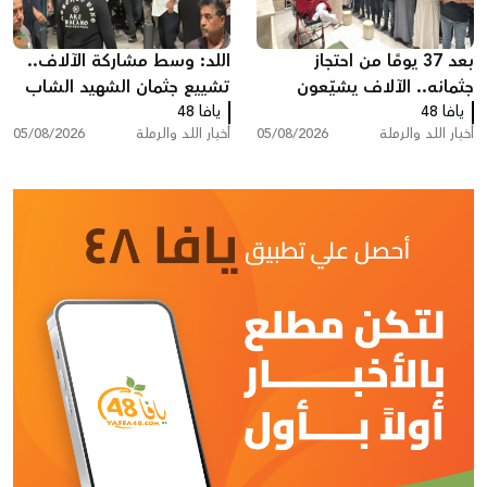
بعد 37 يومًا من احتجاز
اللد: وسط مشاركة الآلاف..
جثمانه.. الآلاف يشيّعون
تشييع جثمان الشهيد الشاب
يافا 48
المغدور سامي أحمد
يافا 48
سامي جعصوص
أخبار اللد والرملة
05/08/2026
أخبار اللد والرملة
05/08/2026
جعصوص في اللد