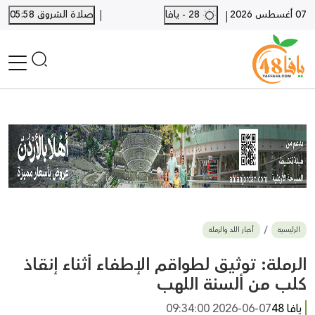
|
07 أغسطس 2026
28 - يافا
صلاة الشروق 05:58
|
الرئيسية
أخبار محلية
أخبار يافا
SHORTS
أخبار اللد والرملة
نكبة يافا 48
بيع وشراء
الرئيسية
أخبار اللد والرملة
أخبار القدس
وفيات
الرملة: توثيق لطواقم الإطفاء أثناء إنقاذ
المزيد
كلب من ألسنة اللهب
ارسل خبر
يافا 48
2026-06-07 09:34:00