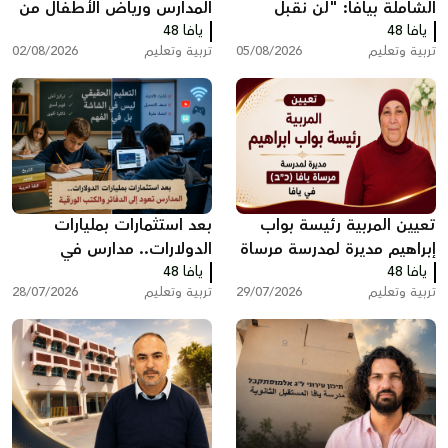
الشاملة بيافا: "لن نقبل
المدارس ورياض الأطفال من
يافا 48
تجاهل صوت الأهالي"
يافا 48
وزارة التربية والتعليم إلى
تربية وتعليم
05/08/2026
تربية وتعليم
02/08/2026
البلديات
تعيين المربية رئيسة بواب
بعد استثمارات بمليارات
إبراهيم مديرة لمدرسة مرساة
الدولارات.. مدارس في
يافا 48
يافا (כ”ב)
يافا 48
الولايات المتحدة تعود إلى
تربية وتعليم
29/07/2026
تربية وتعليم
28/07/2026
الدفاتر والكتب الورقية