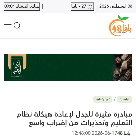
|
06 أغسطس 2026
27 - يافا
صلاة العشاء 09:04
|
الرئيسية
أخبار محلية
أخبار يافا
SHORTS
أخبار اللد والرملة
نكبة يافا 48
بيع وشراء
الرئيسية
تربية وتعليم
أخبار القدس
وفيات
مبادرة مثيرة للجدل لإعادة هيكلة نظام
المزيد
التعليم وتحذيرات من إضراب واسع
ارسل خبر
يافا 48
2026-06-17 12:48:00