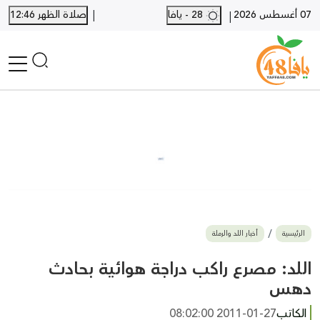
|
07 أغسطس 2026
28 - يافا
صلاة الظهر 12:46
|
الرئيسية
أخبار محلية
أخبار يافا
SHORTS
أخبار اللد والرملة
نكبة يافا 48
بيع وشراء
الرئيسية
أخبار اللد والرملة
أخبار القدس
وفيات
اللد: مصرع راكب دراجة هوائية بحادث
المزيد
دهس
ارسل خبر
الكاتب
2011-01-27 08:02:00