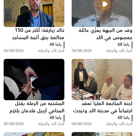
وفد من الجبهة يعزّي عائلة
خالد زبارقة: أكثر من 150
جعصوص في اللد
مخالفة بحق أئمة المساجد
يافا 48
يافا 48
بسبب رفع الأذان في اللد
أخبار اللد والرملة
06/08/2026
أخبار اللد والرملة
06/08/2026
لجنة المتابعة العليا تعقد
المشتبه من الرملة بقتل
اجتماعاً في مدينة اللد وتبحث
المحامي أربيل فلدمان يلتزم
يافا 48
ملفات الجريمة والعنف
يافا 48
الصمت في التحقيق ويقول:
أخبار اللد والرملة
06/08/2026
أخبار اللد والرملة
05/08/2026
"أنا مريض نفسيًا"