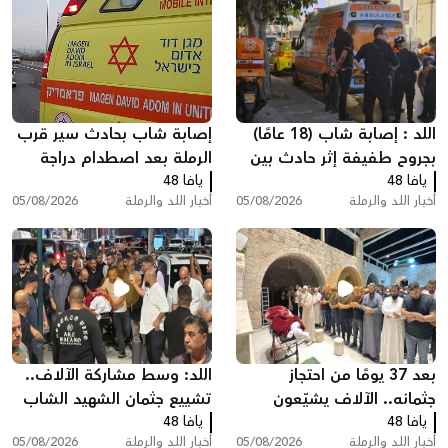
اللد : إصابة شاب (18 عامًا)
إصابة شاب بحادث سير قرب
بجروح طفيفة إثر حادث بين
الرملة بعد اصطدام دراجة
يافا 48
مركبة وشاحنة سحب
يافا 48
نارية بسيارة
أخبار اللد والرملة
05/08/2026
أخبار اللد والرملة
05/08/2026
بعد 37 يومًا من احتجاز
اللد: وسط مشاركة الآلاف..
جثمانه.. الآلاف يشيّعون
تشييع جثمان الشهيد الشاب
يافا 48
المغدور سامي أحمد
يافا 48
سامي جعصوص
أخبار اللد والرملة
05/08/2026
أخبار اللد والرملة
05/08/2026
جعصوص في اللد