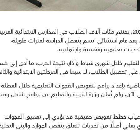
مع نهاية دوام اليوم الثلاثاء 30 حزيران 2026، يختتم مئات آلاف الطلاب في المدارس الابتدائية العربي
 بعد عام استثنائي اتسم بتعطل الدراسة لفترات طويلة،
تحديات تعليمية ونفسية واجتماعية.
التعليم خلال شهري شباط وآذار، نتيجة الحرب، ما أدى إلى خسا
لى تحصيل الطلاب، لا سيما في المرحلتين الابتدائية والثانو
ماضية بإعداد برامج لتعويض الفجوات التعليمية خلال العطلة
 الآن، ولم تُعلن وزارة التربية والتعليم عن برنامج شامل وم
 غياب خطط تعويض حقيقية قد يؤدي إلى تعميق الفجوات
 يعاني أصلًا من تحديات تتعلق بنقص الموارد والبنى التحتية