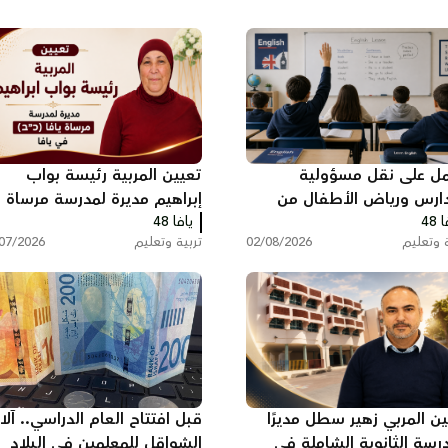
مل على نقل مسؤولية
تعيين المربية رئيسة بواب
دارس ورياض الأطفال من
إبراهيم مديرة لمدرسة مرساة
 48
ة التربية والتعليم إلى
يافا 48
يافا (כ”ב)
ة وتعليم
02/08/2026
تربية وتعليم
07/2026
ديات
ين المربي زهير سطل مديرًا
قبل افتتاح العام الدراسي.. آل
درسة الثانوية الشاملة في
الشواقل للمعلمين في البلاد