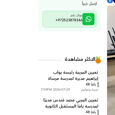
ارسل خبراً
جوال رقم
+972523878346
الاكثر مشاهدة
تعيين المربية رئيسة بواب
إبراهيم مديرة لمدرسة مرساة
يافا 48
يافا (כ”ב)
تربية وتعليم
2026/07/29 7:59PM
تعيين المربي محمد قندس مديرًا
لمدرسة يافا المستقبل الثانوية
يافا 48