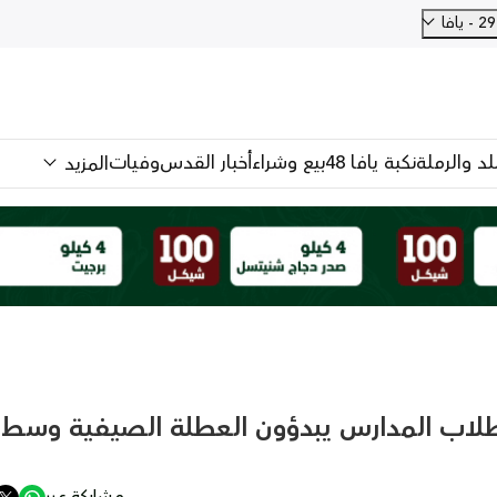
فا
للد والرملة
نكبة يافا 48
بيع وشراء
أخبار القدس
وفيات
المزيد
 طلاب المدارس يبدؤون العطلة الصيفية وسط
مشاركة عبر