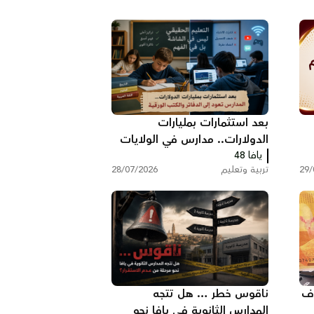
بعد استثمارات بمليارات
الدولارات.. مدارس في الولايات
يافا 48
المتحدة تعود إلى الدفاتر والكتب
29/
تربية وتعليم
28/07/2026
الورقية
اف
ناقوس خطر … هل تتجه
المدارس الثانوية في يافا نحو