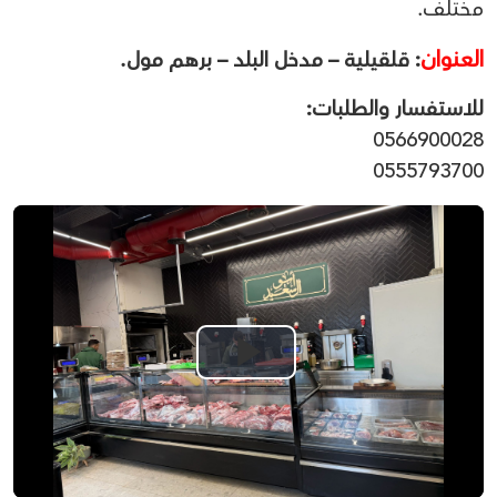
مختلف.
العنوان
: قلقيلية – مدخل البلد – برهم مول.
للاستفسار والطلبات:
0566900028
0555793700
Play
Video