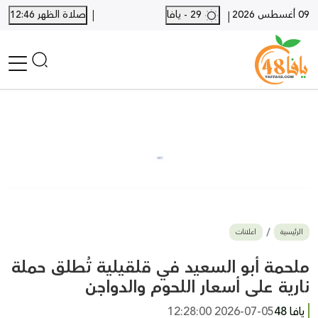
|
09 أغسطس 2026
29 - يافا
صلاة الظهر 12:46
|
الرئيسية
أخبار محلية
أخبار يافا
SHORTS
أخبار اللد والرملة
نكبة يافا 48
بيع وشراء
الرئيسية
اعلانات
أخبار القدس
وفيات
ملحمة أبو السعيد في قلقيلية تُطلق حملة
المزيد
نارية على أسعار اللحوم والدواجن
ارسل خبر
يافا 48
2026-07-05 12:28:00