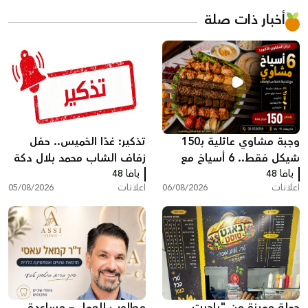
أخبار ذات صلة
وجبة مشاوي عائلية بـ150
تذكير: غدًا الخميس.. حفل
شيكل فقط.. 6 أسياخ مع
زفاف الشاب محمد بلال دكة
يافا 48
كامل الإضافات في مطعم
يافا 48
اعلانات
06/08/2026
اعلانات
05/08/2026
أبو حلوة بيافا
حملة مميزة من "باجيت
مطلوب للعمل – مساعدة