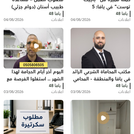
توست" في يافا: 5
طبيب أسنان (دوام جزئي)
يافا 48
ساندويشات باجيت مع
يافا 48
اعلانات
04/08/2026
اعلانات
04/08/2026
شيبس وكولا بـ200 شيكل
مكتب المحاماة الشرعي الرائد
اليوم آخر أيام الحجامة لهذا
في يافا والمنطقة - المحامي
الشهر .. استغلوا الفرصة مع
يافا 48
عبد الفتاح محمد زبدة
يافا 48
مركز سريس
اعلانات
03/08/2026
اعلانات
03/08/2026