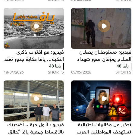
فيديو: مستوطنان يحملان
فيديو: مع اقتراب ذكرى
السلاح يمزقان صور شهداء
النكبة… يافا حكاية جذور تمتد
يافا 48
أطفال غزة في يافا
يافا 48
لآلاف السنين
18/04/2026
SHORTS
05/05/2026
SHORTS
تحذير من مكالمات احتيالية
فيديو : لأول مرة .. أضحيتك
تستهدف المواطنين العرب
بالأقساط جمعية يافا تُطلق