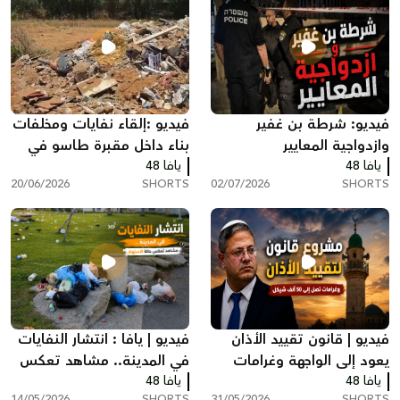
فيديو: شرطة بن غفير
فيديو :إلقاء نفايات ومخلفات
وازدواجية المعايير
بناء داخل مقبرة طاسو في
يافا 48
يافا 48
يافا يثير استياءً واسعاً
20/06/2026
SHORTS
02/07/2026
SHORTS
فيديو | قانون تقييد الأذان
فيديو | يافا : انتشار النفايات
يعود إلى الواجهة وغرامات
في المدينة.. مشاهد تعكس
يافا 48
مالية مشددة للمخالفين
يافا 48
حالة من الاستهتار
14/05/2026
SHORTS
31/05/2026
SHORTS