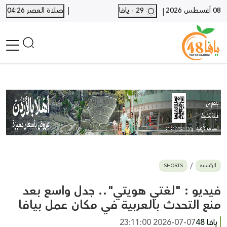
|
08 أغسطس 2026
29 - يافا
صلاة العصر 04:26
|
الرئيسية
أخبار محلية
أخبار يافا
SHORTS
أخبار اللد والرملة
نكبة يافا 48
بيع وشراء
الرئيسية
SHORTS
أخبار القدس
وفيات
فيديو : "لغتي هويتي".. جدل واسع بعد
المزيد
منع التحدث بالعربية في مكان عمل بيافا
ارسل خبر
يافا 48
2026-07-07 23:11:00