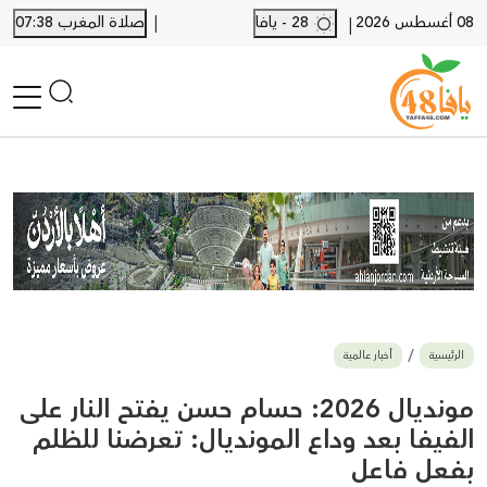
|
08 أغسطس 2026
28 - يافا
صلاة المغرب 07:38
|
الرئيسية
أخبار محلية
أخبار يافا
SHORTS
أخبار اللد والرملة
نكبة يافا 48
بيع وشراء
الرئيسية
أخبار عالمية
أخبار القدس
وفيات
مونديال 2026: حسام حسن يفتح النار على
المزيد
الفيفا بعد وداع المونديال: تعرضنا للظلم
بفعل فاعل
ارسل خبر