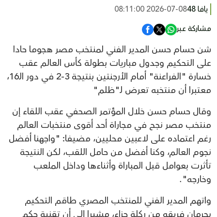
يافا 48
2026-07-08 08:11:00
مشاركة عبر
شن حسام حسن المدير الفني لمنتخب مصر هجوما حادا
على التحكيم وجدول مباريات بطولة كأس العالم عقب
خسارة "الفراعنة" أمام الأرجنتين بنتيجة 3-2 في دور الـ16،
معتبرا أن منتخبه تعرض لـ"ظلم"
وقال حسام حسن خلال المؤتمر الصحفي عقب اللقاء إن
منتخب مصر نجح في مجاراة أحد أقوى منتخبات العالم
رغم اعتماده على لاعبين محليين، مضيفا: "واجهنا أفضل
نجوم العالم، وكنا أفضل من حامل اللقب، لكن النتيجة
تأثرت بعوامل قبل المباراة وأثناءها وداخل الملعب
وخارجه".
واتهم المدير الفني للمنتخب المصري طاقم التحكيم
بحرمان فريقه من ركلة جزاء، مشيرا إلى أن تقنية حكم