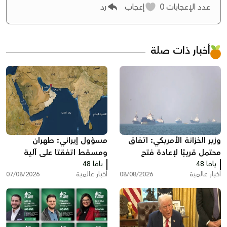
عدد الإعجابات
0
إعجاب
رد
أخبار ذات صلة
وزير الخزانة الأمريكي: اتفاق
مسؤول إيراني: طهران
محتمل قريبًا لإعادة فتح
ومسقط اتفقتا على آلية
يافا 48
مضيق هرمز وخفض أسعار
يافا 48
لعبور مضيق هرمز تتضمن
أخبار عالمية
08/08/2026
أخبار عالمية
07/08/2026
الطاقة
رسوم خدماتية