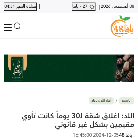
|
08 أغسطس 2026
27 - يافا
صلاة الفجر 04:31
|
الرئيسية
أخبار محلية
أخبار يافا
SHORTS
أخبار اللد والرملة
نكبة يافا 48
بيع وشراء
الرئيسية
أخبار اللد والرملة
أخبار القدس
وفيات
اللد: اغلاق شقة لـ30 يوماً كانت تأوي
المزيد
مقيمين بشكل غير قانوني
ارسل خبر
يافا 48
2024-12-05 16:45:00