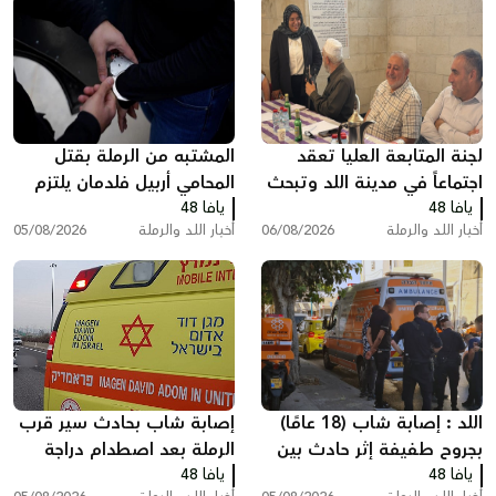
لجنة المتابعة العليا تعقد
المشتبه من الرملة بقتل
اجتماعاً في مدينة اللد وتبحث
المحامي أربيل فلدمان يلتزم
يافا 48
ملفات الجريمة والعنف
يافا 48
الصمت في التحقيق ويقول:
أخبار اللد والرملة
06/08/2026
أخبار اللد والرملة
05/08/2026
"أنا مريض نفسيًا"
اللد : إصابة شاب (18 عامًا)
إصابة شاب بحادث سير قرب
بجروح طفيفة إثر حادث بين
الرملة بعد اصطدام دراجة
يافا 48
مركبة وشاحنة سحب
يافا 48
نارية بسيارة