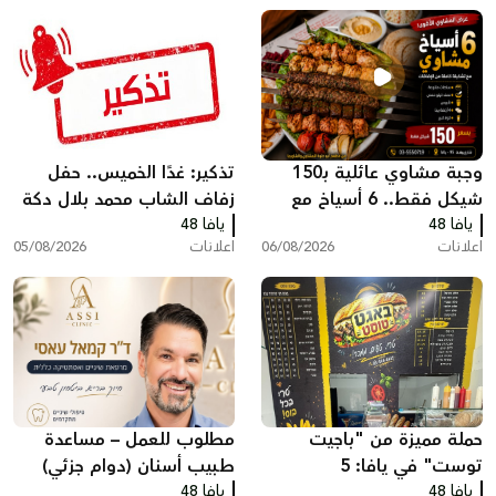
وجبة مشاوي عائلية بـ150
تذكير: غدًا الخميس.. حفل
شيكل فقط.. 6 أسياخ مع
زفاف الشاب محمد بلال دكة
يافا 48
كامل الإضافات في مطعم
يافا 48
اعلانات
06/08/2026
اعلانات
05/08/2026
أبو حلوة بيافا
حملة مميزة من "باجيت
مطلوب للعمل – مساعدة
توست" في يافا: 5
طبيب أسنان (دوام جزئي)
يافا 48
ساندويشات باجيت مع
يافا 48