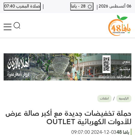
|
06 أغسطس 2026
28 - يافا
صلاة المغرب 07:40
|
الرئيسية
أخبار محلية
أخبار يافا
SHORTS
أخبار اللد والرملة
نكبة يافا 48
بيع وشراء
الرئيسية
اعلانات
أخبار القدس
وفيات
حملة تخفيضات جديدة مع أكبر صالة عرض
المزيد
للأدوات الكهربائية OUTLET
ارسل خبر
يافا 48
2024-12-03 09:07:00