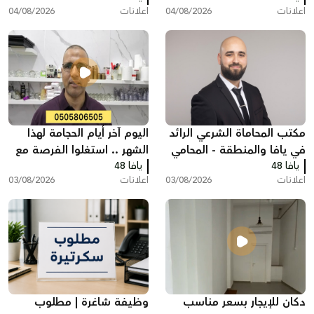
اعلانات
04/08/2026
اعلانات
04/08/2026
شيبس وكولا بـ200 شيكل
مكتب المحاماة الشرعي الرائد
اليوم آخر أيام الحجامة لهذا
في يافا والمنطقة - المحامي
الشهر .. استغلوا الفرصة مع
يافا 48
عبد الفتاح محمد زبدة
يافا 48
مركز سريس
اعلانات
03/08/2026
اعلانات
03/08/2026
دكان للإيجار بسعر مناسب
وظيفة شاغرة | مطلوب