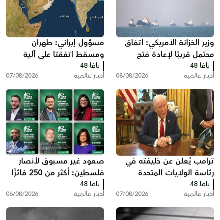
وزير الخزانة الأمريكي: اتفاق
مسؤول إيراني: طهران
محتمل قريبًا لإعادة فتح
ومسقط اتفقتا على آلية
يافا 48
مضيق هرمز وخفض أسعار
يافا 48
لعبور مضيق هرمز تتضمن
أخبار عالمية
08/08/2026
أخبار عالمية
07/08/2026
الطاقة
رسوم خدماتية
ترامب يُعلن عن خليفته في
صعود غير مسبوق لأنصار
رئاسة الولايات المتحدة
فلسطين: أكثر من 250 فائزًا
يافا 48
يافا 48
بينهم 35 في الكونغرس
أخبار عالمية
07/08/2026
أخبار عالمية
06/08/2026