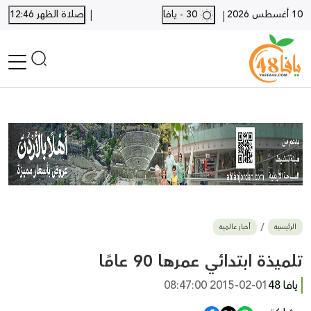
|
10 أغسطس 2026
30 - يافا
صلاة الظهر 12:46
|
الرئيسية
أخبار محلية
أخبار يافا
SHORTS
أخبار اللد والرملة
نكبة يافا 48
بيع وشراء
الرئيسية
أخبار عالمية
أخبار القدس
وفيات
تلميذة ابتدائي عمرها 90 عامًا
المزيد
يافا 48
2015-02-01 08:47:00
ارسل خبر