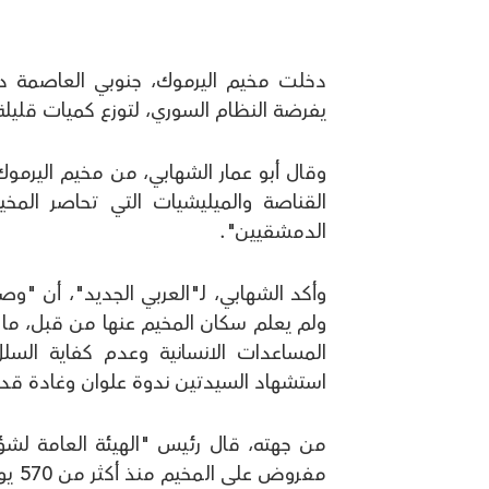
يفرضة النظام السوري، لتوزع كميات قليل
وقال أبو عمار الشهابي، من مخيم اليرموك
القناصة والميليشيات التي تحاصر المخ
الدمشقيين".
وأكد الشهابي، لـ"العربي الجديد"، أن "
ولم يعلم سكان المخيم عنها من قبل، م
المساعدات الانسانية وعدم كفاية السل
استشهاد السيدتين ندوة علوان وغادة قدو
من جهته، قال رئيس "الهيئة العامة لشؤ
مفرو