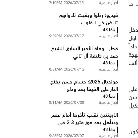
أخبار عالمية
2026/07/15 7:10PM
 ما
الانقلاب عام 2016
فيديو: رحلوا وبقيت تلاواتهم
تنبض في القلوب
دخل
يافا 48
أخبار عالمية
2026/07/17 9:29PM
اول
داً
قطر - وفاة الأمير السابق الشيخ
هجة
حمد بن خليفة آل ثاني
 أجل استمرار الحصار ومنع النازحين للمخيم والذين يقدرون بأكثر من 200 ألف
يافا 48
أخبار عالمية
2026/07/12 8:31AM
مونديال 2026: حسام حسن يفتح
ة على
النار على الفيفا بعد وداع
يافا 48
المونديال: تعرضنا للظلم بفعل
للمسلحين
أخبار عالمية
2026/07/08 8:11AM
فاعل
 وتشكيل
الأرجنتين تقلب تأخرها أمام مصر
وتتأهل بعد فوز مثير 3-2 في
يافا 48
مونديال 2026
كون
أخبار عالمية
2026/07/07 9:26PM