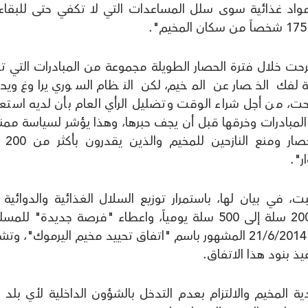
مواد غذائية سوى سلل المساعدات التي لا تكفي حتى للبقاء،
رحت خلال فترة الحصار الطويلة مجموعة من المبادرات التي ت
فك الخصار عن المخيم، لكن النظام السوري يراوغ ويح
حت، من أجل شراء الوقت وتضليل الرأي العام بأن لديه استعدا
 المبادرات وخرقها قبل أن يجف حبرها، وهذا يؤشر لسياسة ممن
لدى قوات النظام من
ر".
الفصائل الفلسطينية الـ14 طالبت، في بيان لها، باستمرار توزيع السلال الغذائية والدوائي
الأهالي داخل المخيم وزيادة عددها من 200 سلة إلى 500 سلة يومياً، واعطاء "فرصة جديدة" 
"لاستئناف الحوار" و"التوقيع" على اتفاق 21/6/2014 المشهور باسم "اتفاق تحييد مخيم اليرموك"،
يذ بنود هذا الاتفاق.
ة المخيم والالتزام بعدم التدخل بالشؤون الداخلية لأي بلد 