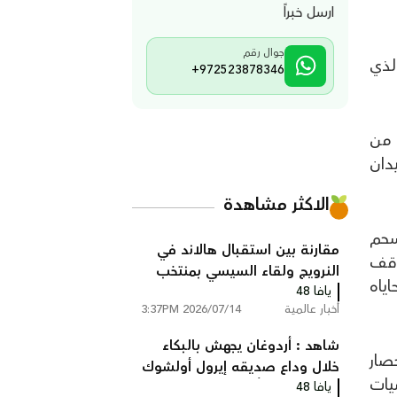
ارسل خبراً
جوال رقم
ً من الحصار الذي
+972523878346
 من
دان
الاكثر مشاهدة
سحم
مقارنة بين استقبال هالاند في
وقف
النرويج ولقاء السيسي بمنتخب
ياه
مصر
يافا 48
أخبار عالمية
2026/07/14 3:37PM
شاهد : أردوغان يجهش بالبكاء
صار
خلال وداع صديقه إيرول أولشوك
يشيات
يافا 48
ونجله اللذين قُتلا في محاولة