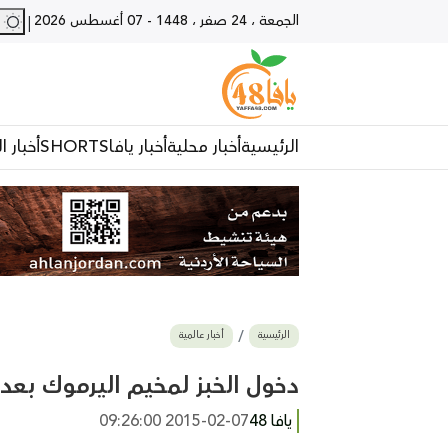
الجمعة ، 24 صفر ، 1448
-
07 أغسطس 2026
28 - يا
|
الرئيسية
أخبار محلية
أخبار يافا
SHORTS
أخبار ا
الرئيسية
أخبار عالمية
دخول الخبز لمخيم اليرموك بعد 581 يوماً من حصار
يافا 48
2015-02-07 09:26:00