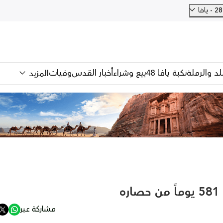
فا
للد والرملة
نكبة يافا 48
بيع وشراء
أخبار القدس
وفيات
المزيد
ه
مشاركة عبر