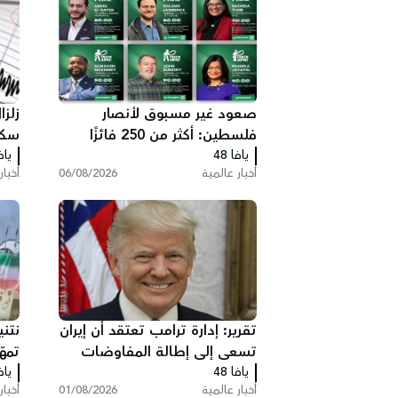
صعود غير مسبوق لأنصار
زلز
فلسطين: أكثر من 250 فائزًا
سكا
يافا 48
بينهم 35 في الكونغرس
يافا
أخبار عالمية
06/08/2026
أخبار
تقرير: إدارة ترامب تعتقد أن إيران
نتن
تسعى إلى إطالة المفاوضات
تمه
يافا 48
ودول خليجية تدعو إلى تصعيد
يافا
جدي
أخبار عالمية
01/08/2026
أخبار
أمريكي