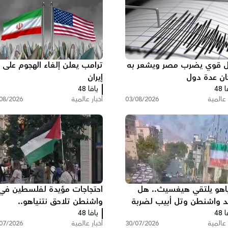
ال قوي يضرب مصر ويشعر به
ترامب يعلن إلغاء الهجوم على
ن عدة دول
إيران
 48
يافا 48
 عالمية
03/08/2026
أخبار عالمية
08/2026
ياهو يلتقي هيغسيث.. هل
احتجاجات مؤيدة لفلسطين في
ّد واشنطن وتل أبيب لضربة
واشنطن تلاحق نتنياهو..
 48
دة ضد إيران؟
يافا 48
هتافات وصفارات إنذار أمام م
 عالمية
30/07/2026
أخبار عالمية
07/2026
إقامته