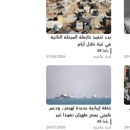
بدء تنفيذ خارطة المرحلة الثانية
في غزة خلال أيام
يافا 48
02/
أخبار عالمية
01/08/2026
خطة إيرانية جديدة لهرمز.. ودعم
خليجي يمنح طهران نفوذا غير
قر
يافا 48
مسبوق
29/
أخبار عالمية
29/07/2026