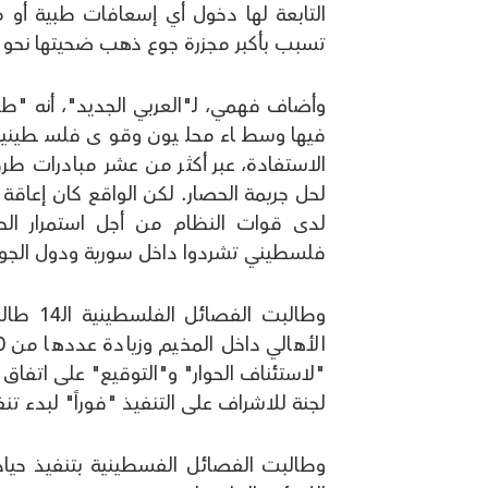
التابعة لها دخول أي إسعافات طبية أو 
تسبب بأكبر مجزرة جوع ذهب ضحيتها نحو 175 شخصاً من سكان المخيم".
وأضاف فهمي، لـ"العربي الجديد"، أنه "ط
فيها وسطاء محليون وقوى فلسطينية ل
الاستفادة، عبر أكثر من عشر مبادرات طر
لحل جريمة الحصار. لكن الواقع كان إعاقة
فلسطيني تشردوا داخل سورية ودول الجوا
وطالبت 
لجنة للاشراف على التنفيذ "فوراً" لبدء تنف
وطالبت الفصائل الفسطينية بتنفيذ حيادي