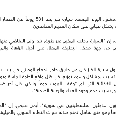
دخلت مخيم اليرموك، جنوبي العاصمة دمشق، اليوم الجمعة، سيارة خبز بعد 581 يوما
ة بشكل مجاني على سكان المخيم المحاصرين.
، إن "السيارة دخلت المخيم عبر طريق يلدا وتم التغاضي عنها
يم من جهة مدخل البطيخة المطل على أحياء الزاهرة والمي
وصول سيارة الخبز كان عن طريق حاجز الدفاع الوطني في بيت 
ا تسبب بمشاكل وسوء توزيع، في ظل واقع الحاجة الماسة وت
ل الغذائية التي لم توقف الموت جوعاً والذي كان آخر ضحا
ر بسبب عدم وجود الغذاء والرعاية الصحية".
ون اللاجئين الفلسطينيين في سورية"، أيمن فهمي، إن "الح
ض على المخيم منذ أكثر من 570 يوماً وهو خنق شامل تمنع خلاله قوات النظام السوري والميل