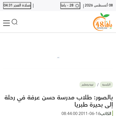
|
08 أغسطس 2026
28 - يافا
صلاة الفجر 04:31
|
الرئيسية
أخبار محلية
أخبار يافا
SHORTS
أخبار اللد والرملة
نكبة يافا 48
بيع وشراء
الرئيسية
تربية وتعليم
أخبار القدس
وفيات
بالصور: طلاب مدرسة حسن عرفة في رحلة
المزيد
إلى بحيرة طبريا
ارسل خبر
الكاتب
2011-06-16 08:44:00