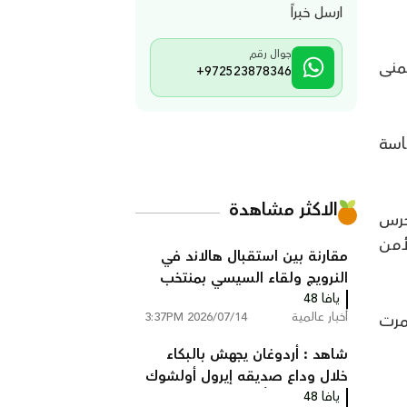
ارسل خبراً
جوال رقم
منى
+972523878346
اسة
الاكثر مشاهدة
حرس
أمن
مقارنة بين استقبال هالاند في
النرويج ولقاء السيسي بمنتخب
مصر
يافا 48
أخبار عالمية
2026/07/14 3:37PM
مرت
شاهد : أردوغان يجهش بالبكاء
خلال وداع صديقه إيرول أولشوك
يافا 48
ونجله اللذين قُتلا في محاولة