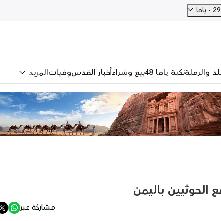
فا
للد والرملة
نكبة يافا 48
بيع وشراء
أخبار القدس
وفيات
المزيد
 الحوثيين باليمن
مشاركة عبر