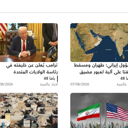
ول إيراني: طهران ومسقط
ترامب يُعلن عن خليفته في
قتا على آلية لعبور مضيق
رئاسة الولايات المتحدة
 48
ز تتضمن رسوم خدماتية
يافا 48
 عالمية
07/08/2026
أخبار عالمية
08/2026