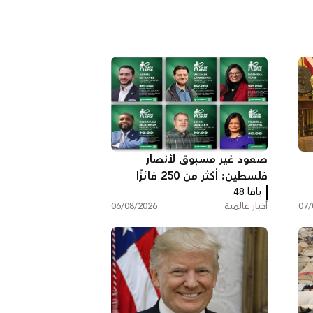
صعود غير مسبوق لأنصار
فلسطين: أكثر من 250 فائزًا
يافا 48
بينهم 35 في الكونغرس
07/
أخبار عالمية
06/08/2026