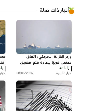
أخبار ذات صلة
وزير الخزانة الأمريكي: اتفاق
مسؤ
محتمل قريبًا لإعادة فتح مضيق
اتف
يافا 48
هرمز وخفض أسعار الطاقة
يافا
هرم
أخبار عالمية
08/08/2026
أخبار